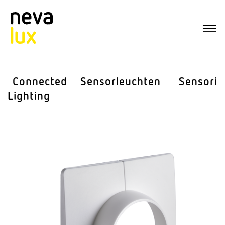
Connected
Sensor­leuchten
Sensorik
Lighting