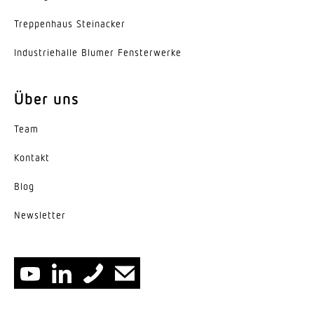
Trep­penhaus Steinacker
Indus­trie­halle Blumer Fensterwerke
Über uns
Team
Kontakt
Blog
News­letter