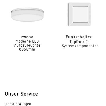
zwena
Funk­schalter
Moderne LED
TapDuo C
Aufbauleuchte
Systemkomponenten
Ø350mm
Unser Service
Dienst­leis­tungen