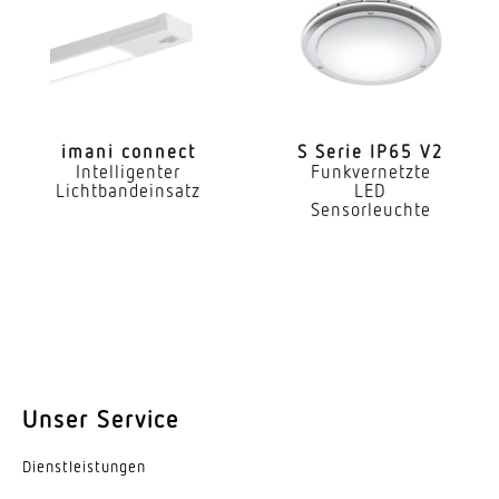
3000 K
Farbabweichung LED
SDCM3
Farbwiedergabeindex CRI
imani connect
S Serie IP65 V2
Intelligenter
Funkvernetzte
80-89
Lichtbandeinsatz
LED
Sensorleuchte
Art der Verdrahtung
geeignet für Durchgangsverdrahtung
Leuchtmittel
LED
Austauschbares Betriebsgerät
Unser Service
Ja
Lebensdauer LED (25 °C)
Dienst­leis­tungen
70000 h