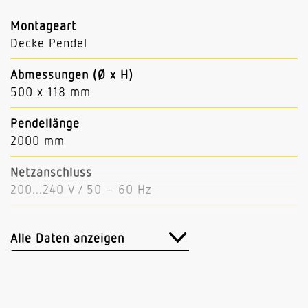
Montageart
Decke Pendel
Abmessungen (Ø x H)
500 x 118 mm
Pendellänge
2000 mm
Netzanschluss
200...240 V / 50 – 60 Hz
Leistung
43 W
Alle Daten anzeigen
Lichtstrom
5200 lm (Down 4470, Up 730)