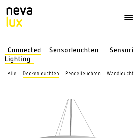
Connected
Sensor­leuchten
Sensorik
Lighting
Alle
Decken­leuchten
Pendel­leuchten
Wand­leuchte