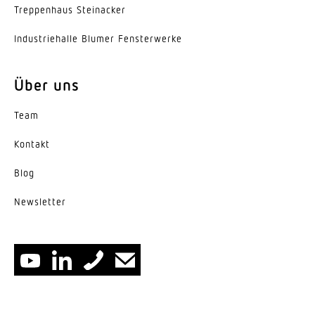
Trep­penhaus Steinacker
Ausstrahlungswinkel
105°
Indus­trie­halle Blumer Fensterwerke
Entblendungswert
UGR < 22
Über uns
Energieeffizienzklasse
Team
E
Kontakt
Herstellergarantie
Blog
5 Jahre
News­letter