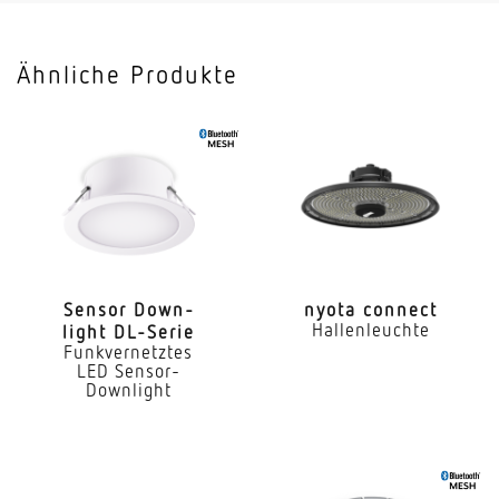
Leuchtenlichtausbeute
121 lm/W
Ähnliche Produkte
Mit Bewegungsmelder
Nein
Mit Lichtsensor
Nein
Mit Notlicht
Nein
Sensor Down­
nyota connect
Hallenleuchte
light DL-Serie
Dimmung DALI
Funkvernetztes
Ja
LED Sensor-
Downlight
Direkt-/Indirektanteile separat regelbar
Nein
Farbtemperatur