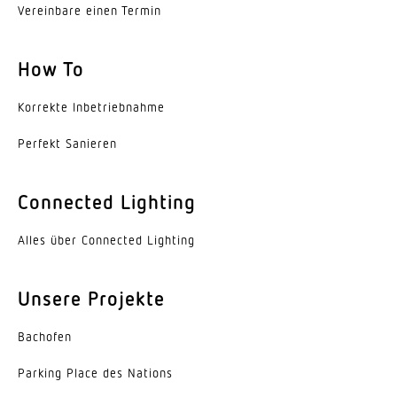
Vereinbare einen Termin
Schutzart
IP20
How To
Schutzklasse
Korrekte Inbe­trieb­nahme
I
Perfekt Sanieren
Umgebungstemperatur
-20...45 °C
Connected Lighting
Werkstoff des Gehäuses
Alles über Connected Lighting
Stahl
Farbe
Unsere Projekte
weiss
Bachofen
Werkstoff der Abdeckung
Acrylglas opal
Parking Place des Nations