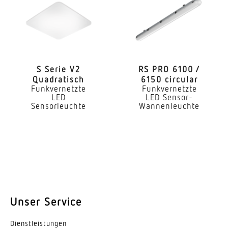
3000 K
Farbabweichung LED
SDCM3
Farbwiedergabeindex CRI
S Serie V2
RS PRO 6100 /
Quadratisch
6150 circular
80-89
Funkvernetzte
Funkvernetzte
LED
LED Sensor-
Art der Verdrahtung
Sensorleuchte
Wannenleuchte
geeignet für Durchgangsverdrahtung
Leuchtmittel
LED
Austauschbares Betriebsgerät
Ja
Unser Service
Lebensdauer LED (25 °C)
Dienst­leis­tungen
70000 h