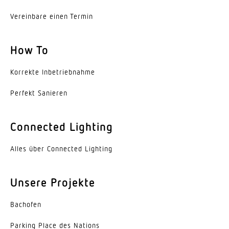
Vereinbare einen Termin
Schutzart
IP20
How To
Schutzklasse
I
Korrekte Inbe­trieb­nahme
Perfekt Sanieren
Umgebungstemperatur
-20...45 °C
Connected Lighting
Werkstoff des Gehäuses
Stahl
Alles über Connected Lighting
Farbe
weiss
Unsere Projekte
Werkstoff der Abdeckung
Bachofen
Acrylglas opal
Parking Place des Nations