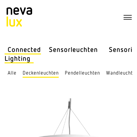
Connected
Sensor­leuchten
Sensorik
Lighting
Alle
Decken­leuchten
Pendel­leuchten
Wand­leuchte