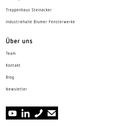
Ausstrahlungswinkel
Trep­penhaus Steinacker
105°
Indus­trie­halle Blumer Fensterwerke
Entblendungswert
UGR < 21
Über uns
Energieeffizienzklasse
Team
E
Kontakt
Herstellergarantie
5 Jahre
Blog
News­letter