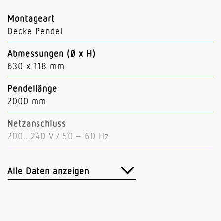
Montageart
Decke Pendel
Abmessungen (Ø x H)
630 x 118 mm
Pendellänge
2000 mm
Netzanschluss
200...240 V / 50 – 60 Hz
Leistung
51 W
Alle Daten anzeigen
Lichtstrom
6100 lm (Down 5250, Up 850)