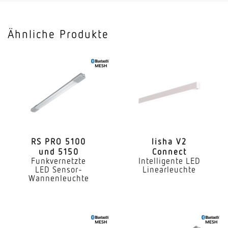
Leuchtenlichtausbeute
120 lm/W
Ähnliche Produkte
Mit Bewegungsmelder
Nein
Mit Lichtsensor
Nein
Mit Notlicht
Nein
RS PRO 5100
lisha V2
und 5150
Connect
Dimmung DALI
Funkvernetzte
Intelligente LED
Ja
LED Sensor-
Linearleuchte
Wannenleuchte
Direkt-/Indirektanteile separat regelbar
Nein
Farbtemperatur