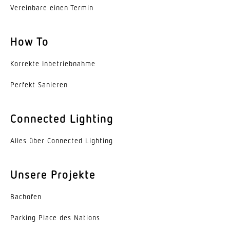
Vereinbare einen Termin
Schutzart
IP20
How To
Schutzklasse
Korrekte Inbe­trieb­nahme
I
Perfekt Sanieren
Umgebungstemperatur
-20...45 °C
Connected Lighting
Werkstoff des Gehäuses
Alles über Connected Lighting
Stahl
Farbe
Unsere Projekte
weiss
Bachofen
Werkstoff der Abdeckung
Acrylglas opal
Parking Place des Nations