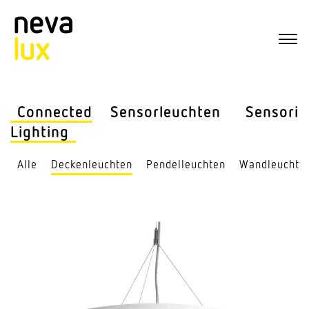
Connected
Sensor­leuchten
Sensorik
Lighting
Alle
Decken­leuchten
Pendel­leuchten
Wand­leuchte