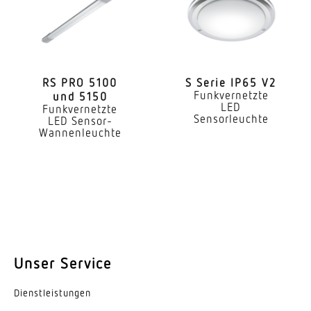
4000 K
Farbabweichung LED
SDCM3
RS PRO 5100
S Serie IP65 V2
Farbwiedergabeindex CRI
Funkvernetzte
und 5150
LED
Funkvernetzte
80-89
Sensorleuchte
LED Sensor-
Wannenleuchte
Art der Verdrahtung
geeignet für Durchgangsverdrahtung
Leuchtmittel
LED
Austauschbares Betriebsgerät
Ja
Unser Service
Lebensdauer LED (25 °C)
Dienst­leis­tungen
70000 h