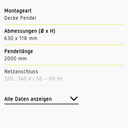
Montageart
Decke Pendel
Abmessungen (Ø x H)
630 x 118 mm
Pendellänge
2000 mm
Netzanschluss
200...240 V / 50 – 60 Hz
Leistung
51 W
Alle Daten anzeigen
Lichtstrom
6100 lm (Down 5250, Up 850)