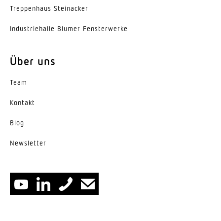
Trep­penhaus Steinacker
Ausstrahlungswinkel
105°
Indus­trie­halle Blumer Fensterwerke
Entblendungswert
UGR < 21
Über uns
Energieeffizienzklasse
Team
E
Kontakt
Herstellergarantie
Blog
5 Jahre
News­letter