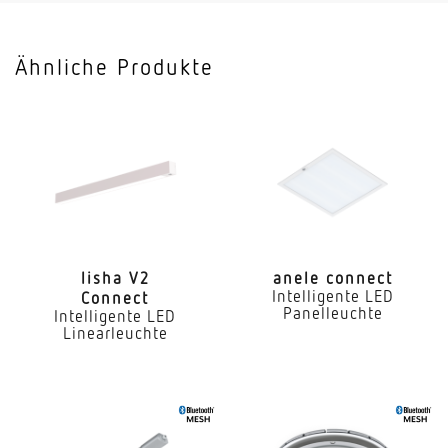
Leuchtenlichtausbeute
120 lm/W
Ähnliche Produkte
Mit Bewegungsmelder
Nein
Mit Lichtsensor
Nein
Mit Notlicht
Nein
lisha V2
anele connect
Intelligente LED
Connect
Dimmung DALI
Panelleuchte
Intelligente LED
Ja
Linearleuchte
Direkt-/Indirektanteile separat regelbar
Nein
Farbtemperatur