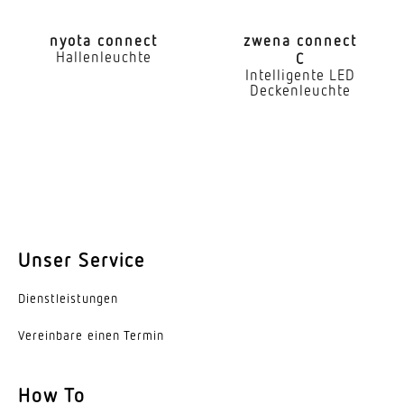
80-89
nyota connect
zwena connect
Art der Verdrahtung
Hallenleuchte
C
Intelligente LED
geeignet für Durchgangsverdrahtung
Deckenleuchte
Leuchtmittel
LED
Austauschbares Betriebsgerät
Ja
Lebensdauer LED (25 °C)
Unser Service
70000 h
Dienst­leis­tungen
Schutzart
IP20
Vereinbare einen Termin
Schutzklasse
How To
I