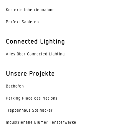
Korrekte Inbe­trieb­nahme
Umgebungstemperatur
-20...45 °C
Perfekt Sanieren
Werkstoff des Gehäuses
Stahl
Connected Lighting
Farbe
Alles über Connected Lighting
weiss
Unsere Projekte
Werkstoff der Abdeckung
Acrylglas opal
Bachofen
Ausstrahlungswinkel
Parking Place des Nations
105°
Trep­penhaus Steinacker
Entblendungswert
Indus­trie­halle Blumer Fensterwerke
UGR < 21