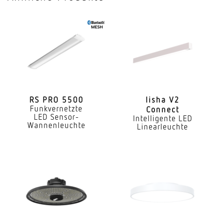
Mit Lichtsensor
Nein
Mit Notlicht
Nein
Dimmung DALI
Ja
RS PRO 5500
lisha V2
Funkvernetzte
Connect
Direkt-/Indirektanteile separat regelbar
LED Sensor-
Intelligente LED
Nein
Wannenleuchte
Linearleuchte
Farbtemperatur
3000...5600 K
Farbabweichung LED
SDCM3
Farbwiedergabeindex CRI