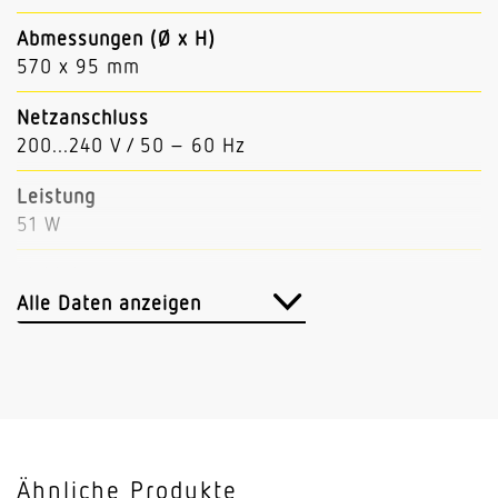
Abmessungen (Ø x H)
570 x 95 mm
Netzanschluss
200...240 V / 50 – 60 Hz
Leistung
51 W
Lichtstrom
6100 lm (Down 5250, Up 850)
Alle Daten anzeigen
Leuchtenlichtausbeute
122 lm/W
Mit Bewegungsmelder
Nein
Ähnliche Produkte