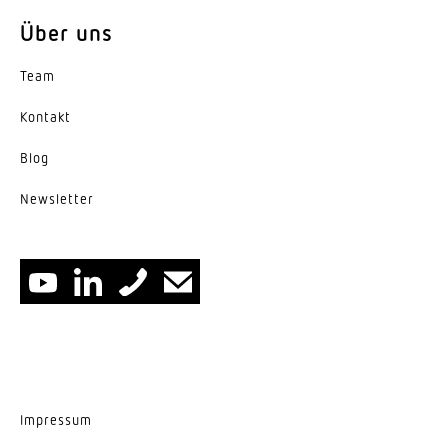
Energieeffizienzklasse
Über uns
E
Team
Herstellergarantie
5 Jahre
Kontakt
Blog
News­letter
Impressum