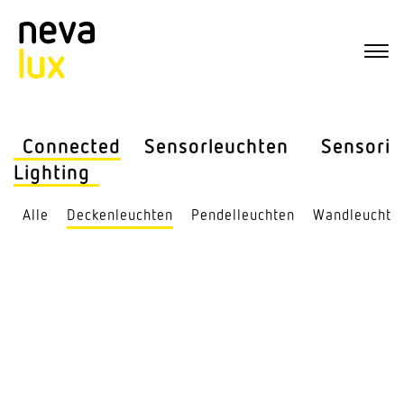
Connected
Sensor­leuchten
Sensorik
Lighting
Alle
Decken­leuchten
Pendel­leuchten
Wand­leuchte