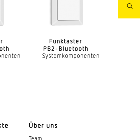
er
Funk­taster
oth
PB2-Bluetooth
onenten
Systemkomponenten
kte
Über uns
Team