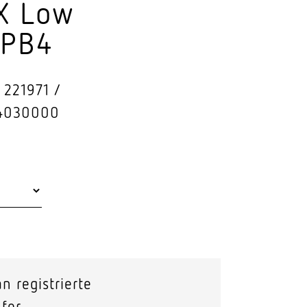
X Low
Stras­sen­leuchten
 PB4
Wand­leuchten
 221971
4030000
n registrierte
fer