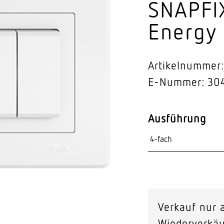
SNAPFI
Video-Sensorik
Energy
enten
Artikelnummer:
E-Nummer: 30
Ausführung
Verkauf nur a
Wiederverkäu