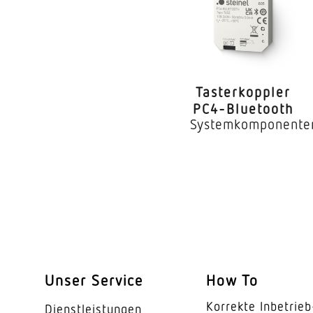
Taster­koppler
PC4-Bluetooth
Systemkomponente
Unser Service
How To
Korrekte Inbe­trieb
Dienst­leis­tungen