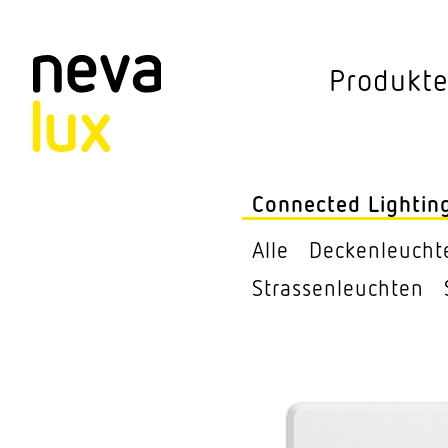
Vev
Produkt
Connected Li
Aussen­leuchten
Connected Lightin
Decken­leuchten
Alle
Decken­leucht
Pendel­leuchten
Stras­sen­leuchten
Sensorik
Steh­leuchten
Stras­sen­leuchte