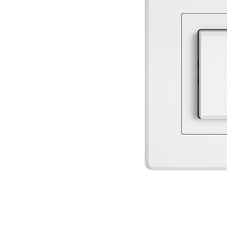
Wand­leuchten
System­kom­po­n