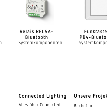
Relais REL5A-
Funk­tast
Blue­tooth
PB4-Blueto
n
Systemkomponenten
Systemkomp
Connected Lighting
Unsere Proje
­
Alles über Connected
Bachofen