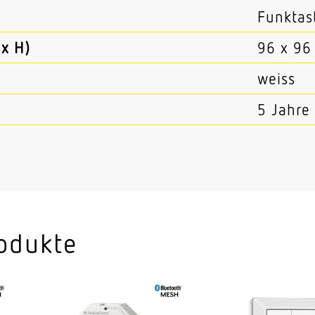
Funktas
x H)
96 x 96
weiss
5 Jahre
odukte