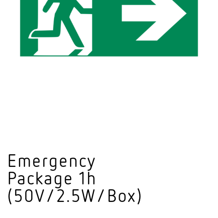
Emer­gency
Package 1h
(50V/2.5W/Box)