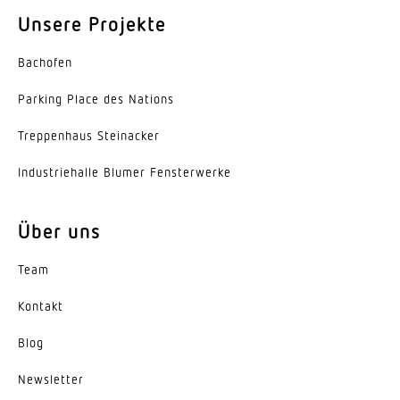
Reflektor
Unsere Projekte
Ausstrahlungswinkel
Bachofen
60°
Parking Place des Nations
Entblendungswert
UGR < 19
Trep­penhaus Steinacker
Indus­trie­halle Blumer Fensterwerke
Energieeffizienzklasse
F
Über uns
Herstellergarantie
5 Jahre
Team
Kontakt
Blog
News­letter