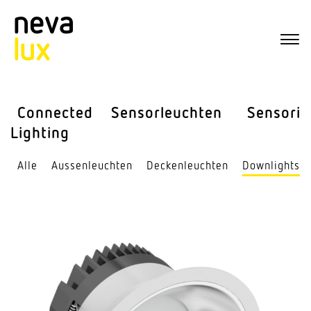
Connected
Sensor­leuchten
Sensorik
Lighting
Alle
Aussen­leuchten
Decken­leuchten
Down­lights