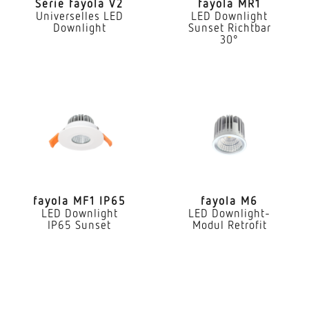
Serie fayola V2
fayola MR1
Universelles LED
LED Downlight
Farbtemperatur
Downlight
Sunset Richtbar
4000 K
30°
Farbabweichung LED
SDCM3
Farbwiedergabeindex CRI
80-89
Art der Verdrahtung
Abschluss
fayola MF1 IP65
fayola M6
LED Downlight
LED Downlight-
Leuchtmittel
IP65 Sunset
Modul Retrofit
LED
Austauschbares Betriebsgerät
Ja