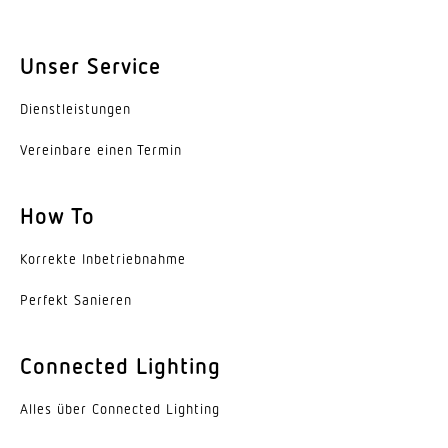
Lebensdauer LED (25 °C)
50000 h
Unser Service
Schutzart
IP20
Dienst­leis­tungen
Schutzklasse
Vereinbare einen Termin
II
How To
Umgebungstemperatur
-20...40 °C
Korrekte Inbe­trieb­nahme
Werkstoff des Gehäuses
Perfekt Sanieren
Aluminium
Farbe
Connected Lighting
weiss
Alles über Connected Lighting
Werkstoff der Abdeckung