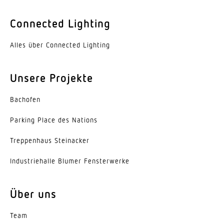
Mit Bewegungsmelder
Nein
Connected Lighting
Dämmerungsschalter
Alles über Connected Lighting
Ja
Dämmerungseinstellung Teach
Unsere Projekte
Ja
Bachofen
Hauptlicht einstellbar
0 - 100 %
Parking Place des Nations
Trep­penhaus Steinacker
Leistung
9 W
Indus­trie­halle Blumer Fensterwerke
Funktionen
BewegungssensorNachbargruppenfunktion
Über uns
Softlichtstart
Team