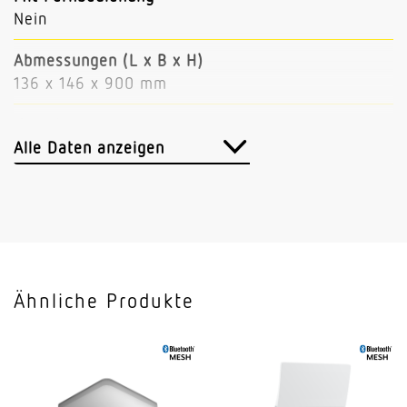
Nein
Abmessungen (L x B x H)
136 x 146 x 900 mm
Vernetzung
Ja
Alle Daten anzeigen
Art der Vernetzung
Master/Slave
Vernetzung via
Bluetooth Mesh
Ähnliche Produkte
Anwendung, Ort
Außenbereich
Anwendung, Raum
AußenbereichGarten