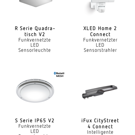
Montageort
Stand
R Serie Quadra­
XLED Home 2
tisch V2
Connect
Montageart
Funkvernetzte
Funkvernetzter
Sonstige
LED
LED
Sensorleuchte
Sensorstrahler
Leistung
9 W
gemessener Lichtstrom (360°)
719 lm
Farbtemperatur
3000 K
Farbabweichung LED
S Serie IP65 V2
iFux City­Street
Funkvernetzte
4 Connect
SDCM3
LED
Intelligente