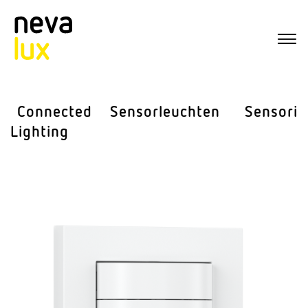
Connected
Sensor­leuchten
Sensorik
Lighting