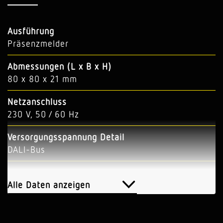
Ausführung
Präsenzmelder
Abmessungen (L x B x H)
80 x 80 x 21 mm
Netzanschluss
230 V, 50 / 60 Hz
Versorgungsspannung Detail
DALI-Bus
Sensortechnologie
Hochfrequenz
Alle Daten anzeigen
Anwendung, Ort
Innenbereich