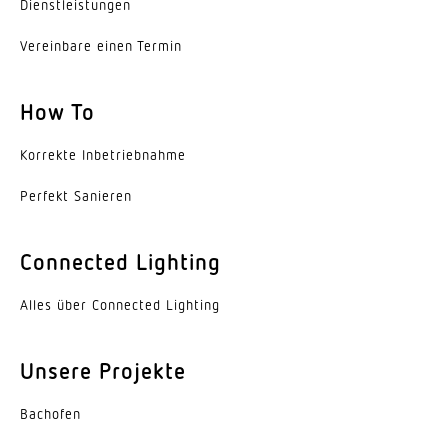
Dienst­leis­tungen
Reichweite Radial
r = 8 m (101 m²)
Vereinbare einen Termin
Reichweite Tangential
How To
r = 8 m (101 m²)
Korrekte Inbe­trieb­nahme
Dämmerungseinstellung Teach
Ja
Perfekt Sanieren
Dämmerungseinstellung
Connected Lighting
10 – 1000 lx
Zeiteinstellung
Alles über Connected Lighting
30 s – 30 Min.
Unsere Projekte
Steuerausgang, DALI
Broadcast 2x12 EVG´s
Bachofen
Konstantlichtregelung