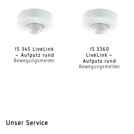
Montagehöhe
1,20 – 2,20 m
optimale Montagehöhe
1,2 m
IS 345 LiveLink
IS 3360
– Aufputz rund
LiveLink –
Erfassung
Bewegungsmelder
Aufputz rund
ggf. durch Glas, Holz und Leichtbauwände
Bewegungsmelder
Erfassungswinkel
180 °
Öffnungswinkel
140 °
Unterkriechschutz
Unser Service
Ja