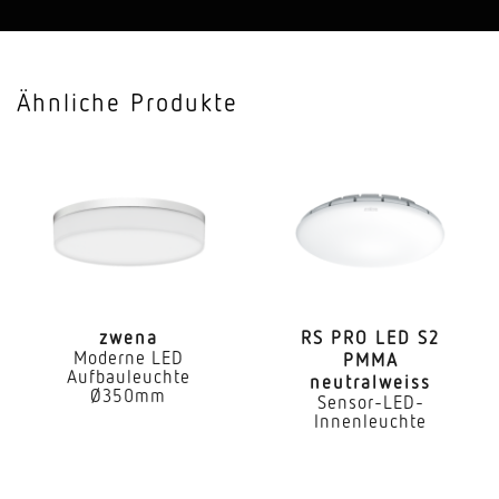
Anwendung, Ort, Raum
Einzelbüro, Flur, Gang, Nebenraum, Treppenhaus,
Ähnliche Produkte
WC, Waschraum, Funktionsraum
Montageort
Wand
Montageart
Unterputz
HF-Technik
5,8 GHz
zwena
RS PRO LED S2
Moderne LED
PMMA
Aufbauleuchte
neutralweiss
Elektronische Skalierbarkeit
Ø350mm
Sensor-LED-
Ja
Innenleuchte
Mechanische Skalierbarkeit
Nein