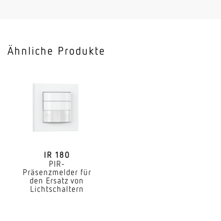
Hochfrequenz
Sendeleistung
< 1 mW
Ähnliche Produkte
HF-Technik
5,8 GHz
Vernetzung
Ja
Art der Vernetzung
Master/Master Master/Slave
IR 180
PIR-
Vernetzung via
Präsenzmelder für
Kabel
den Ersatz von
Lichtschaltern
Anwendung, Ort
Innenbereich