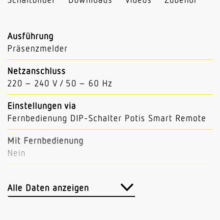
Ausführung
Präsenzmelder
Netzanschluss
220 – 240 V / 50 – 60 Hz
Einstellungen via
Fernbedienung DIP-Schalter Potis Smart Remote
Mit Fernbedienung
Nein
Abmessungen (L x B x H)
30 x 80 x 80 mm
Alle Daten anzeigen
Sensortechnologie