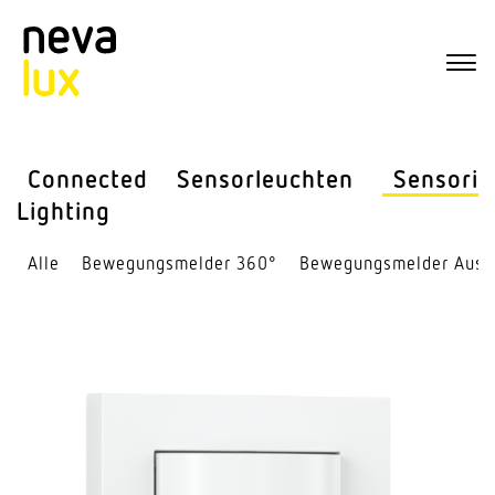
Connected
Sensor­leuchten
Sensorik
Lighting
Alle
Bewe­gungs­melder 360°
Bewe­gungs­melder Auss