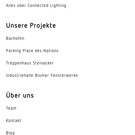
2,20 m
Alles über Connected Lighting
Leistung
Unsere Projekte
2000 W
Erfassung
Bachofen
ggf. durch Glas, Holz und Leichtbauwände
Parking Place des Nations
Erfassungswinkel
Trep­penhaus Steinacker
180 °
Indus­trie­halle Blumer Fensterwerke
Öffnungswinkel
140 °
Über uns
Unterkriechschutz
Team
Ja
Kontakt
segmentweise Ausblendung
Nein
Blog