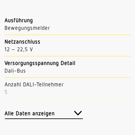
Ausführung
Bewegungsmelder
Netzanschluss
12 – 22,5 V
Versorgungsspannung Detail
Dali-Bus
Anzahl DALI-Teilnehmer
5
Mit Busankopplung
Ja
Alle Daten anzeigen
Einstellungen via
Bus