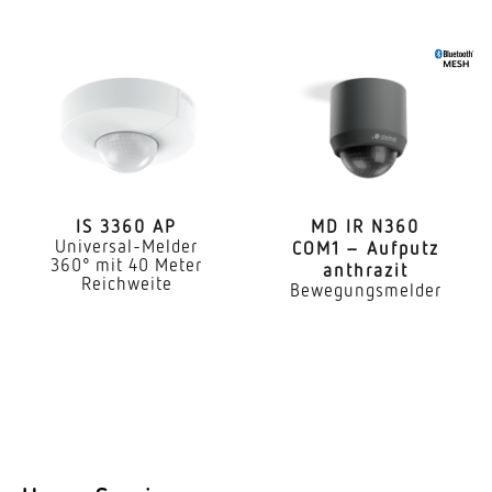
Art der Vernetzung
Master/Slave
Vernetzung via
DALI-Bus
Anwendung, Ort
Innenbereich
IS 3360 AP
MD IR N360
Universal-Melder
COM1 – Aufputz
Anwendung, Raum
360° mit 40 Meter
anthrazit
Reichweite
Funktionsraum / Nebenraum Treppenhaus WC /
Bewegungsmelder
Waschraum Parkhaus / Tiefgarage Innenbereich
Montageort
Wand Decke Ecke
Montageart
Unterputz