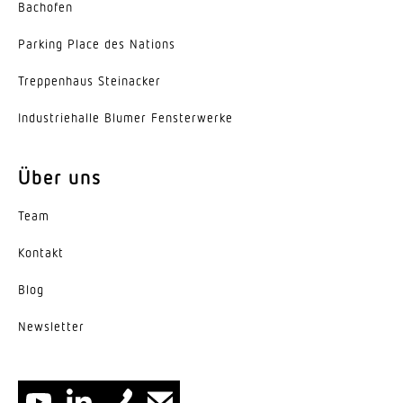
Erfassungswinkel
Bachofen
360 °
Parking Place des Nations
Öffnungswinkel
Trep­penhaus Steinacker
180 °
Indus­trie­halle Blumer Fensterwerke
Unterkriechschutz
Ja
Über uns
segmentweise Ausblendung
Team
Nein
Kontakt
Elektronische Skalierbarkeit
Ja
Blog
Mechanische Skalierbarkeit
News­letter
Nein
Reichweite Radial