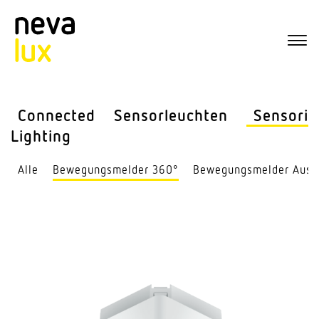
Connected
Sensor­leuchten
Sensorik
Lighting
Alle
Bewe­gungs­melder 360°
Bewe­gungs­melder Auss