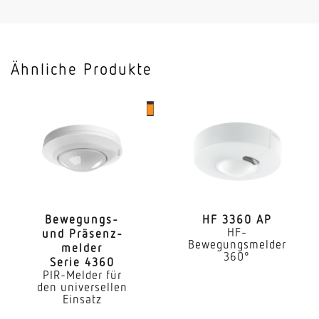
Mit Fernbedienung
Nein
Ähnliche Produkte
Abmessungen (L x B x H)
64 x 94 x 94 mm
Sensortechnologie
Hochfrequenz
Sendeleistung
< 1 mW
Bewe­gungs-
HF 3360 AP
HF-
und Präsenz­
HF-Technik
Bewegungsmelder
melder
5,8 GHz
360°
Serie 4360
PIR-Melder für
Vernetzung
den universellen
Einsatz
Ja