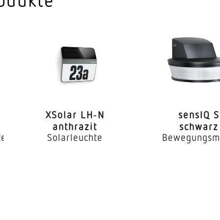
XSolar LH‑N
sensIQ S
anthrazit
schwarz
te
Solarleuchte
Bewegungsm