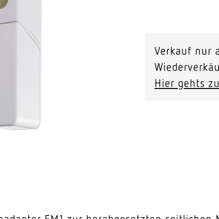
Video-Sensorik
Höhenadapter
EM1
nten
Verkauf nur a
für
Wiederverkäu
HBS
Hier gehts zu
Menge
adapter EM1 zur herabgesetzten seitlichen