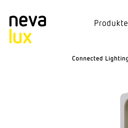
Vev
Produkt
Connected Li
Aussen­leuchten
Connected Lightin
Decken­leuchten
Pendel­leuchten
Sensorik
Steh­leuchten
Stras­sen­leuchte