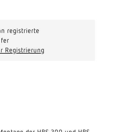
Stras­sen­leuchten
Wand­leuchten
n registrierte
fer
r Registrierung
 Montage der HBS 300 und HBS