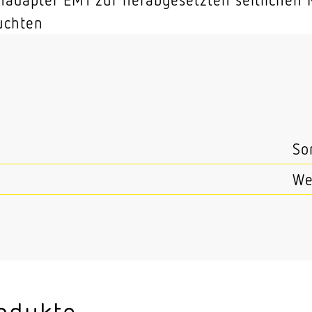
uchten
s
So
We
odukte