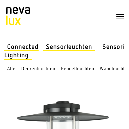
Connected
Sensor­leuchten
Sensorik
Lighting
Alle
Decken­leuchten
Pendel­leuchten
Wand­leuchte