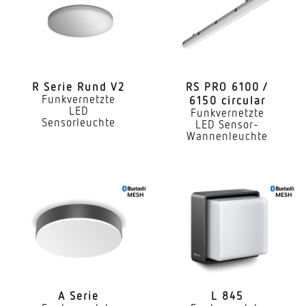
Leuchtenlichtausbeute
142 lm/W
Mit programmgeregelter Lichtsteuerung
Ja
R Serie Rund V2
RS PRO 6100 /
Funkvernetzte
6150 circular
Mit Funk-Netzwerksteuerung
LED
Funkvernetzte
Ja
Sensorleuchte
LED Sensor-
Wannenleuchte
Mit Bewegungsmelder
Ja
Sensortechnologie
Passiv Infrarot
Erfassungswinkel
100°
Reichweite Tangential
A Serie
L 845