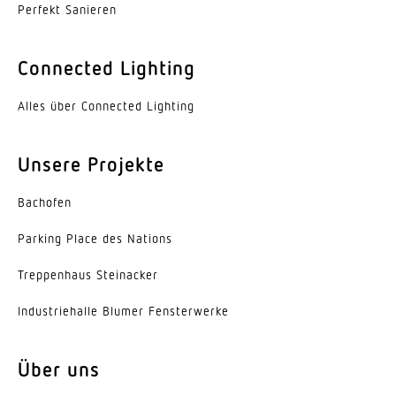
Perfekt Sanieren
Schutzart
IP66
Connected Lighting
Schutzklasse
Alles über Connected Lighting
II
Schlagfestigkeit
Unsere Projekte
IK10
Bachofen
Umgebungstemperatur
-30...55 °C
Parking Place des Nations
Trep­penhaus Steinacker
Werkstoff des Gehäuses
Aluminium
Indus­trie­halle Blumer Fensterwerke
Farbe
anthrazit
Über uns