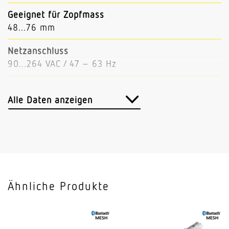
Geeignet für Zopfmass
48...76 mm
Netzanschluss
90...264 VAC / 47 – 63 Hz
Mit Anschlusskabel
Ja
Alle Daten anzeigen
Leistung
53 W
Leistungsfaktor
0.92
Ähnliche Produkte
Lichtstrom
7526 lm