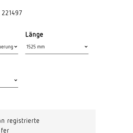
Stras­sen­leuchten
 221497
Wand­leuchten
Länge
n registrierte
fer