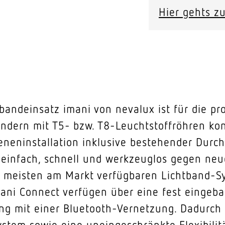
Hier gehts zu
tbandeinsatz imani von nevalux ist für die pr
dern mit T5- bzw. T8-Leuchtstoffröhren konz
eneninstallation inklusive bestehender Durc
einfach, schnell und werkzeuglos gegen neu
e meisten am Markt verfügbaren Lichtband-Sy
ani Connect verfügen über eine fest eingeba
ng mit einer Bluetooth-Vernetzung. Dadurch e
tem sowie eine uneingeschränkte Flexibilitä