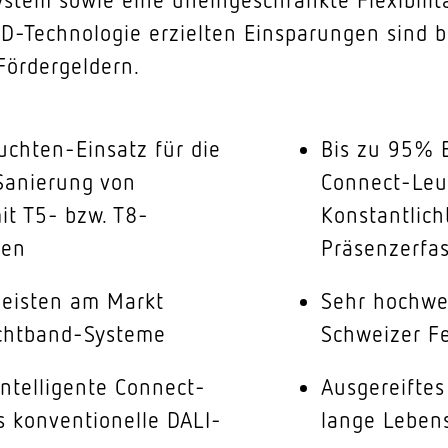
ED-Technologie erzielten Einsparungen sind b
ördergeldern.
uchten-Einsatz für die
Bis zu 95% 
 Sanierung von
Connect-Leu
it T5- bzw. T8-
Konstantlic
ren
Präsenzerfa
meisten am Markt
Sehr hochwe
ichtband-Systeme
Schweizer F
intelligente Connect-
Ausgereifte
s konventionelle DALI-
lange Leben