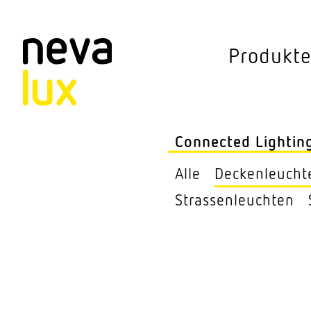
Vev
Produkt
Connected Li
Aussen­leuchten
Connected Lightin
Decken­leuchten
Alle
Decken­leucht
Pendel­leuchten
Stras­sen­leuchten
Sensorik
Steh­leuchten
Stras­sen­leuchte