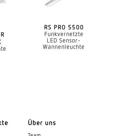
RS PRO 5500
Funkvernetzte
IR
LED Sensor-
K
Wannenleuchte
hte
C13: 21x, C16: 35x, C20: 33x,
 B13: 13x, B16: 21x, B20: 20x
kte
Über uns
Team