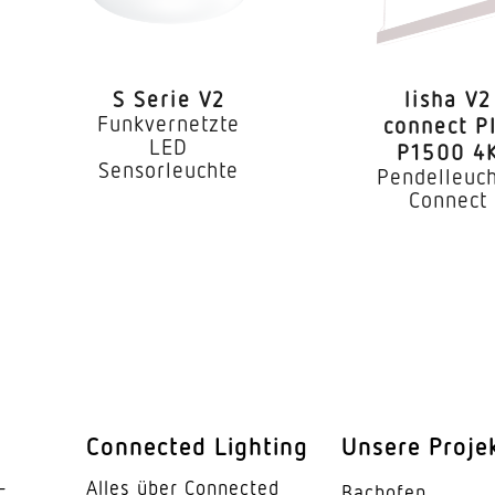
Ja
Nein
S Serie V2
lisha V2
Ja
Funkvernetzte
connect P
LED
P1500 4
350 mA
Sensorleuchte
Pendelleuc
Connect
C10: 21x, 
chten an Leitungsschutzschalter
B10: 13x ,
4000 K
SDCM3
 CRI
80-89
Connected Lighting
Unsere Proje
ndkonfiguration
Ja
­
Alles über Connected
Bachofen