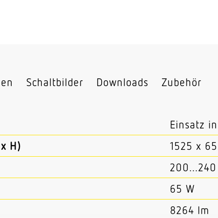
nen
Schaltbilder
Downloads
Zubehör
Einsatz i
x H)
1525 x 6
200...240
65 W
8264 lm