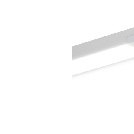
Wand­leuchten
System­kom­po­ne