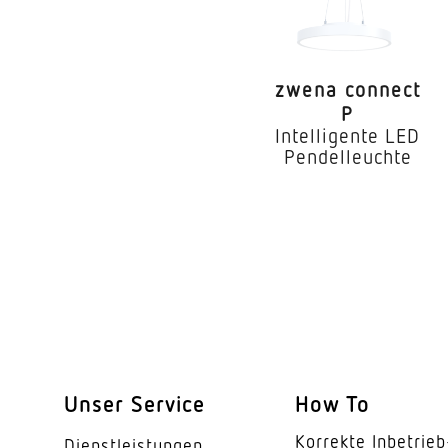
Mit Lichtsensor
Mit Notlicht
zwena connect
Dimmung DALI
P
Intelligente LED
LED Nennstrom
Pendelleuchte
Maximale Anzahl Leu
Farbtemperatur
Farbabweichung LED
Farbwiedergabeindex
Unser Service
How To
Geeignet für Lichtba
Korrekte Inbe­trieb
Dienst­leis­tungen