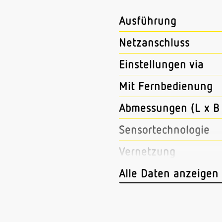
Ausführung
Netzanschluss
Einstellungen via
Mit Fernbedienung
Abmessungen (L x B 
Sensortechnologie
Vernetzung
Art der Vernetzung
Alle Daten anzeigen
Vernetzung via
Anwendung, Ort