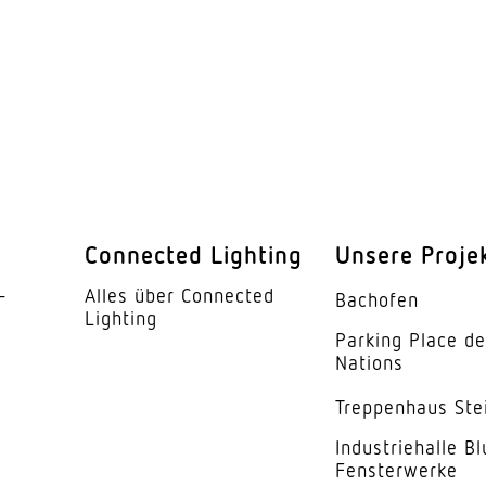
Ja
endung
Nein
barkeit
Nein
barkeit
Ja
5 x 5 m (25 m²)
l
7 x 7 m (49 m²)
Connected Lighting
Unsere Proje
4 x 4 m (16 m²)
­
Alles über Connected
Bachofen
Lighting
13
Parking Place d
Nations
1760 Schaltzonen
Trep­penhaus Ste
r
Ja
Indus­trie­halle B
Fensterwerke
ung
10 – 1000 lx