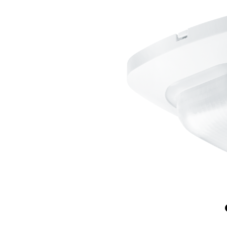
Wand­leuchten
System­kom­po­ne