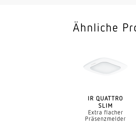
Anwendung, Raum
Ähnliche Pr
Montageort
Montageart
Montagehöhe
optimale Montagehö
Montagehöhe max
IR QUATTRO
SLIM
Erfassungswinkel
Extra flacher
Präsenzmelder
Öffnungswinkel