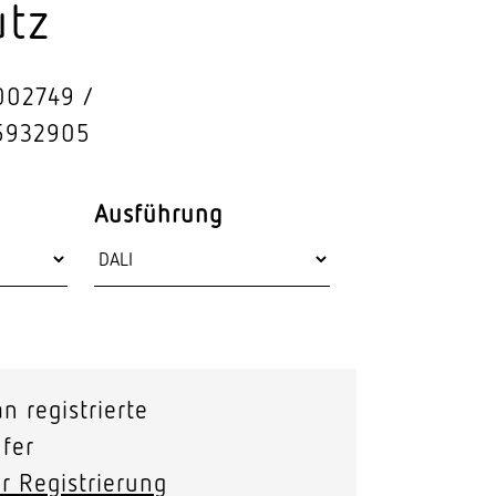
utz
Stras­sen­leuchten
Wand­leuchten
002749
5932905
Ausführung
n registrierte
fer
r Registrierung