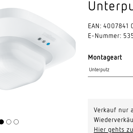
Unterp
Video-Sensorik
nten
EAN: 4007841 
E-Nummer: 53
Montageart
Verkauf nur a
Wiederverkäu
Hier gehts zu