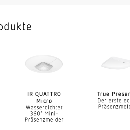
Einzelbüro Konferenzraum / B
Aufenthaltsraum Umkleide Fun
odukte
Teeküche Innenbereich
Decke
Unterputz
2,50 – 8,00 m
he
2,8 m
8,00 m
IR QUATTRO
True Prese
Der erste ec
Micro
360 °
Präsenzmel
Wasserdichter
360° Mini-
100 °
Präsenzmelder