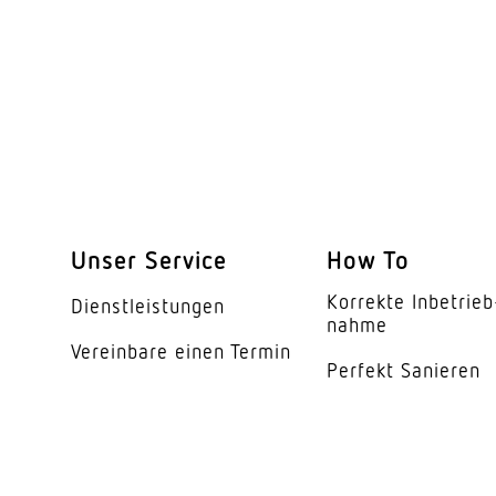
Unterkriechschutz
segmentweise Ausbl
Elektronische Skalier
Mechanische Skalier
Reichweite Radial
Reichweite Tangentia
Unser Service
How To
Reichweite Präsenz
Korrekte Inbe­trieb
Dienst­leis­tungen
nahme
Erfassungsebenen
Vereinbare einen Termin
Perfekt Sanieren
Schaltzonen
Dämmerungsschalte
Dämmerungseinstell