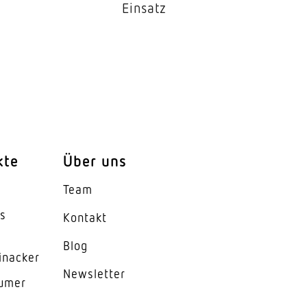
Einsatz
kte
Über uns
Team
es
Kontakt
Blog
inacker
News­letter
lumer