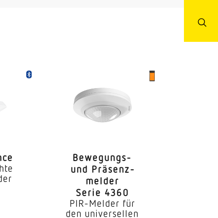
esprechungsraum Dienstzimmer
ktionsraum / Nebenraum
nce
Bewe­gungs-
hte
und Präsenz­
der
melder
Serie 4360
PIR-Melder für
den universellen