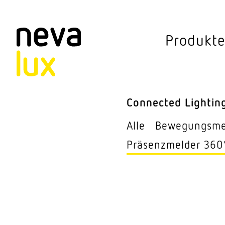
Vev
Produkt
Connected Li
Aussen­leuchten
Connected Lightin
Decken­leuchten
Alle
Bewe­gungs­m
Pendel­leuchten
Präsenz­melder 360
Sensorik
Steh­leuchten
Stras­sen­leuchte