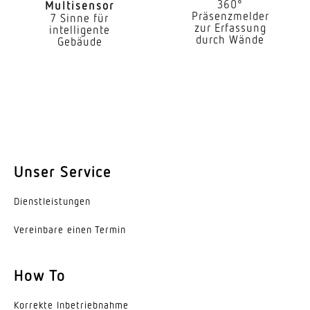
360°
Multisensor
2,50 – 10,00 m
Präsenzmelder
7 Sinne für
zur Erfassung
intelligente
optimale Montagehöhe
durch Wände
Gebäude
2,8 m
Montagehöhe max
10,00 m
Eigenverbrauch
0,3 W
Unser Service
Erfassungswinkel
Dienst­leis­tungen
360 °
Vereinbare einen Termin
Unterkriechschutz
Ja
How To
segmentweise Ausblendung
Ja
Korrekte Inbe­trieb­nahme