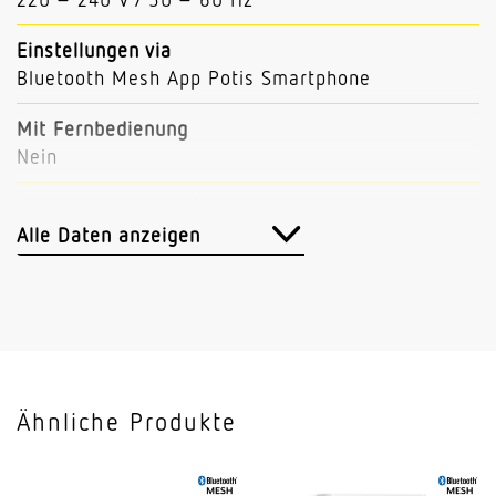
Einstellungen via
Bluetooth Mesh App Potis Smartphone
Mit Fernbedienung
Nein
Abmessungen (L x B x H)
64 x 123 x 123 mm
Alle Daten anzeigen
Sensortechnologie
Passiv Infrarot
Vernetzung
Ja
Ähnliche Produkte
Vernetzung via
Bluetooth Mesh