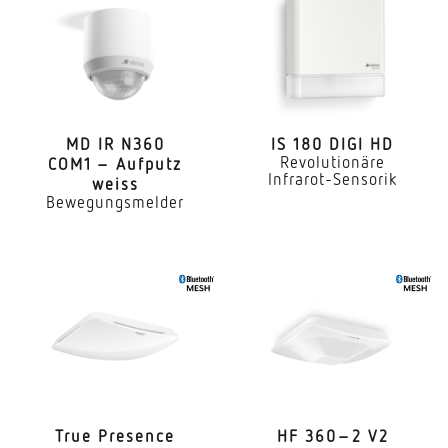
Anwendung, Ort
Innenbereich
Anwendung, Raum
Hörsaal Klassenzimmer Großraumbüro
Hochregallager Produktionsbereich
MD IR N360
IS 180 DIGI HD
Revolutionäre
COM1 – Aufputz
Konferenzraum / Besprechungsraum
Infrarot-Sensorik
weiss
Dienstzimmer Aufenthaltsraum Umkleide
Bewegungsmelder
Rezeption / Lobby Sporthalle Parkhaus /
Tiefgarage Speisesaal / Kantine Innenbereich
Montageort
Decke
Montageart
Aufputz
Montagehöhe
True Presence
HF 360–2 V2