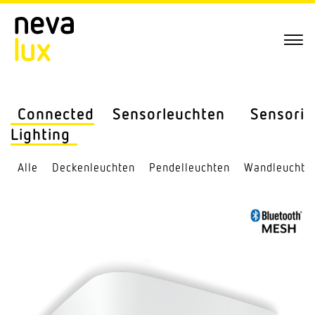
Connected
Sensor­leuchten
Sensorik
Lighting
Alle
Decken­leuchten
Pendel­leuchten
Wand­leuchte