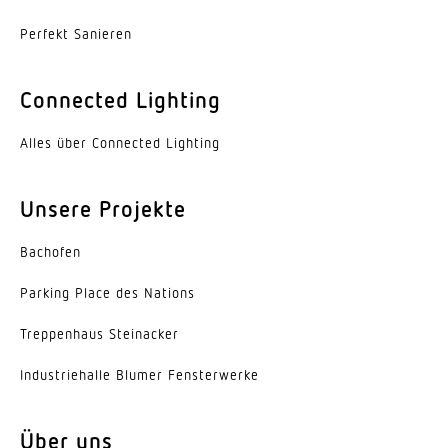
Elektronische Skalierbarkeit
Perfekt Sanieren
Ja
Connected Lighting
Mechanische Skalierbarkeit
Ja
Alles über Connected Lighting
Reichweite Radial
9 x 9 m (81 m²)
Unsere Projekte
Reichweite Tangential
Bachofen
24 x 24 m (576 m²)
Parking Place des Nations
Reichweite Präsenz
Trep­penhaus Steinacker
9 x 9 m (81 m²)
Indus­trie­halle Blumer Fensterwerke
Schaltzonen
5200 Schaltzonen
Über uns