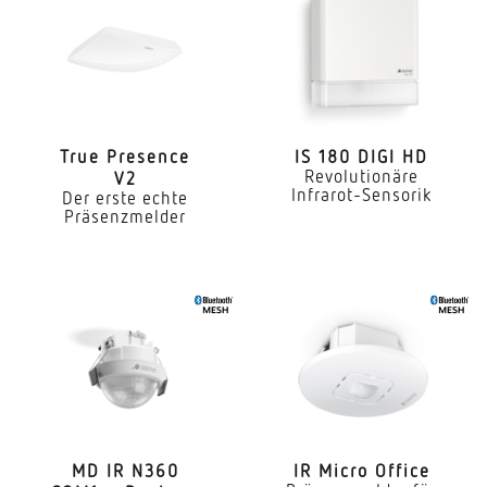
Vernetzung
Ja
Vernetzung via
DALI-Bus
True Presence
IS 180 DIGI HD
Revolutionäre
V2
Anwendung, Ort
Infrarot-Sensorik
Der erste echte
Innenbereich
Präsenzmelder
Anwendung, Raum
Hörsaal Klassenzimmer Großraumbüro
Hochregallager Produktionsbereich
Konferenzraum / Besprechungsraum
Dienstzimmer Aufenthaltsraum Umkleide
Rezeption / Lobby Sporthalle Parkhaus /
Tiefgarage Speisesaal / Kantine Innenbereich
Montageort
MD IR N360
IR Micro Office