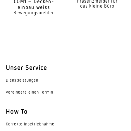
Präsenzmelder für
COM1 – Decken­
Decke
das kleine Büro
einbau weiss
Bewegungsmelder
Montageart
Aufputz
Montagehöhe
2,50 – 10,00 m
optimale Montagehöhe
2,8 m
Unser Service
Montagehöhe max
Dienst­leis­tungen
10,00 m
Vereinbare einen Termin
Eigenverbrauch
0,3 W
How To
Erfassungswinkel
Korrekte Inbe­trieb­nahme
360 °