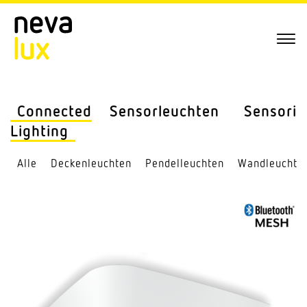
Connected
Sensor­leuchten
Sensorik
Lighting
Alle
Decken­leuchten
Pendel­leuchten
Wand­leuchte