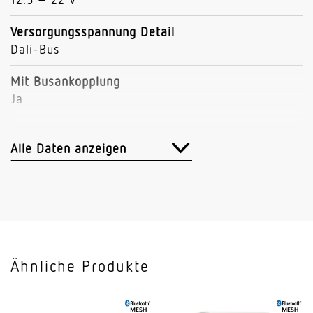
Versorgungsspannung Detail
Dali-Bus
Mit Busankopplung
Ja
Einstellungen via
Bluetooth Bus
Alle Daten anzeigen
Mit Fernbedienung
Nein
Abmessungen (L x B x H)
64 x 123 x 123 mm
Ähnliche Produkte
Sensortechnologie
Passiv Infrarot