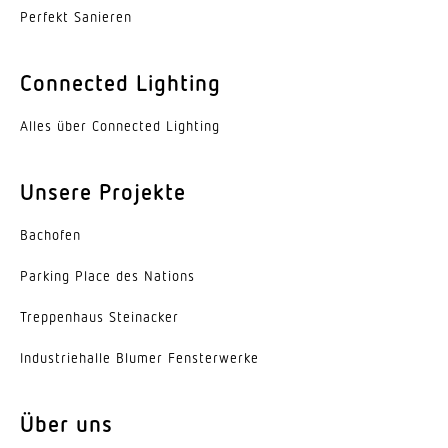
Perfekt Sanieren
Öffnungswinkel
160 °
Connected Lighting
Unterkriechschutz
Alles über Connected Lighting
Ja
segmentweise Ausblendung
Unsere Projekte
Ja
Bachofen
Elektronische Skalierbarkeit
Ja
Parking Place des Nations
Mechanische Skalierbarkeit
Trep­penhaus Steinacker
Ja
Indus­trie­halle Blumer Fensterwerke
Reichweite Radial
9 x 9 m (81 m²)
Über uns