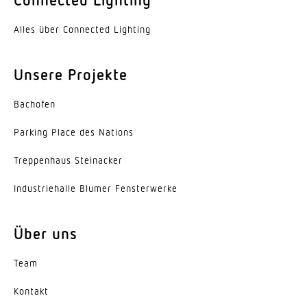
Dämmerungseinstellung
Alles über Connected Lighting
10 – 1000 lx
Unsere Projekte
Zeiteinstellung
30 s – 30 Min.
Bachofen
Schaltausgang 1, Ohmsch
Parking Place des Nations
2000 W
Trep­penhaus Steinacker
Konstantlichtregelung
Nein
Indus­trie­halle Blumer Fensterwerke
Grundlichtfunktion
Über uns
Nein
Team
Mit Fernbedienung
Nein
Kontakt