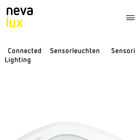
Connected
Sensor­leuchten
Sensorik
Lighting