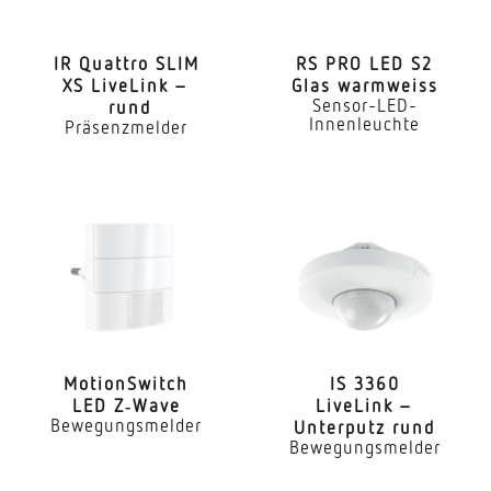
Schaltzonen
260 Schaltzonen
IR Quattro SLIM
RS PRO LED S2
XS LiveLink –
Glas warmweiss
Elektronische Skalierbarkeit
Sensor-LED-
rund
Nein
Innenleuchte
Präsenzmelder
Mechanische Skalierbarkeit
Nein
Montagehöhe
2,50 – 4,00 m
optimale Montagehöhe
2,8 m
Moti­onS­witch
IS 3360
Erfassungswinkel
LED Z‑Wave
LiveLink –
360 °
Bewegungsmelder
Unterputz rund
Bewegungsmelder
Unterkriechschutz