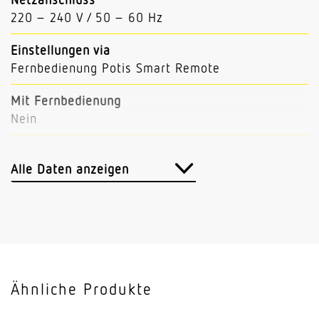
220 – 240 V / 50 – 60 Hz
Einstellungen via
Fernbedienung Potis Smart Remote
Mit Fernbedienung
Nein
Abmessungen (Ø x H)
126 x 65 mm
Alle Daten anzeigen
Sensortechnologie
Passiv Infrarot
Vernetzung
Ja
Ähnliche Produkte
Art der Vernetzung