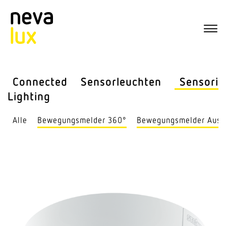
Connected
Sensor­leuchten
Sensorik
Lighting
Alle
Bewe­gungs­melder 360°
Bewe­gungs­melder Auss