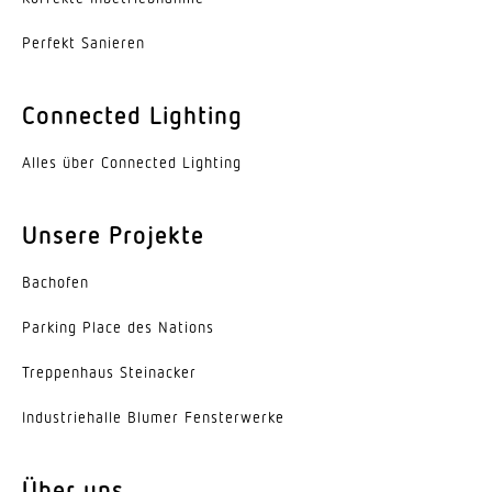
Erfassungswinkel
360 °
Perfekt Sanieren
Öffnungswinkel
Connected Lighting
180 °
Alles über Connected Lighting
Unterkriechschutz
Ja
Unsere Projekte
segmentweise Ausblendung
Ja
Bachofen
Elektronische Skalierbarkeit
Parking Place des Nations
Nein
Trep­penhaus Steinacker
Mechanische Skalierbarkeit
Indus­trie­halle Blumer Fensterwerke
Nein
Reichweite Radial
Über uns