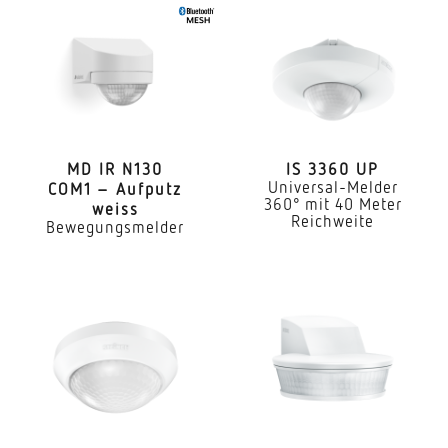
Master/Master
Vernetzung via
Kabel
Vernetzung, Anzahl
max. 10 Sensoren
MD IR N130
IS 3360 UP
Universal-Melder
COM1 – Aufputz
Anwendung, Ort
360° mit 40 Meter
weiss
Außenbereich Innenbereich
Reichweite
Bewegungsmelder
Anwendung, Raum
Produktionsbereich Aufenthaltsraum Umkleide
Funktionsraum / Nebenraum Sporthalle Rezeption
/ Lobby Treppenhaus WC / Waschraum Parkhaus /
Tiefgarage Außenbereich Lager Innenbereich
Montageort
Decke