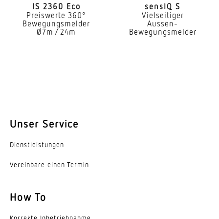
IS 2360 Eco
sensIQ S
Montageart
Preiswerte 360°
Vielseitiger
Bewegungsmelder
Aussen-
Aufputz
Ø7m / 24m
Bewegungsmelder
Montagehöhe
2,50 – 4,00 m
optimale Montagehöhe
2,8 m
Montagehöhe max
Unser Service
4,00 m
Dienst­leis­tungen
Leistung
Vereinbare einen Termin
2000 W
Mit Bewegungsmelder
How To
Ja
Korrekte Inbe­trieb­nahme