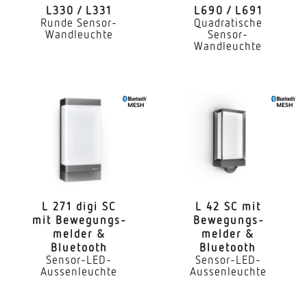
Wand
L330 / L331
L690 / L691
Runde Sensor-
Quadratische
Wandleuchte
Sensor-
Montageart
Wandleuchte
Aufputz
Montagehöhe
1,80 – 6,00 m
optimale Montagehöhe
2 m
Montagehöhe max
6,00 m
L 271 digi SC
L 42 SC mit
mit Bewe­gungs­
Bewe­gungs­
melder &
melder &
Leistung
Bluetooth
Bluetooth
9,87 W
Sensor-LED-
Sensor-LED-
Aussenleuchte
Aussenleuchte
Effizienz
71,2 lm/W