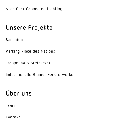
Lebensdauer LED (Max. °C)
Alles über Connected Lighting
25000 Std
Sockel
Unsere Projekte
E27
Bachofen
LED Kühlsystem
Parking Place des Nations
Passive Thermo Control
Trep­penhaus Steinacker
Mit Bewegungsmelder
Ja
Indus­trie­halle Blumer Fensterwerke
Öffnungswinkel
Über uns
180 °
Unterkriechschutz
Team
Ja
Kontakt
segmentweise Ausblendung