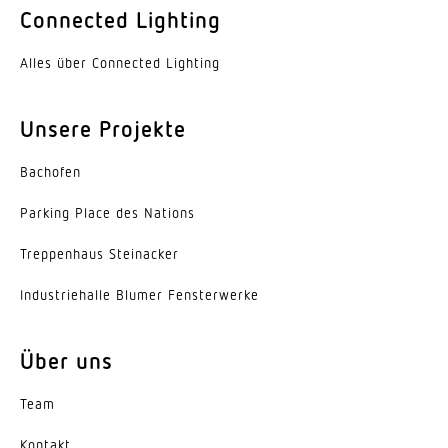
Ja
Connected Lighting
Lebensdauer LED (25 °C)
Alles über Connected Lighting
50000 h
Schutzart
Unsere Projekte
IP20
Bachofen
Schutzklasse
I
Parking Place des Nations
Trep­penhaus Steinacker
Umgebungstemperatur
-20...45 °C
Indus­trie­halle Blumer Fensterwerke
Werkstoff des Gehäuses
Aluminium
Über uns
Farbe
Team
weiss
Kontakt