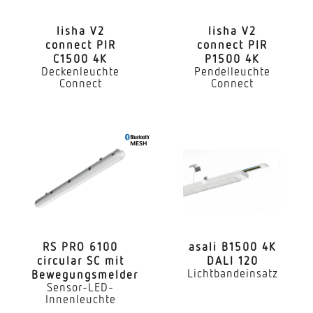
Ja
lisha V2
lisha V2
connect PIR
connect PIR
Mit Notlicht
C1500 4K
P1500 4K
Nein
Deckenleuchte
Pendelleuchte
Connect
Connect
Dimmung DALI
Ja
LED Nennstrom
700 mA / 250 mA
Maximale Anzahl Leuchten an Leitungsschutzschalt
C10: 15x, C16: 23x, C20: 29x, B10: 9x, B16: 14x, B25:
17x
RS PRO 6100
asali B1500 4K
circular SC mit
DALI 120
Direkt-/Indirektanteile separat regelbar
Lichtbandeinsatz
Bewegungsmelder
Ja
Sensor-LED-
Innenleuchte
Farbtemperatur