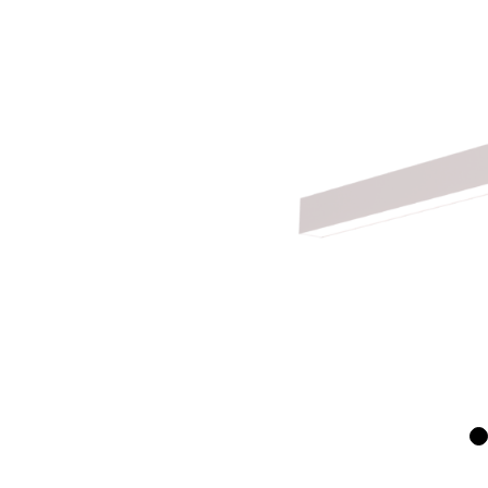
Wand­leuchten
System­kom­po­ne