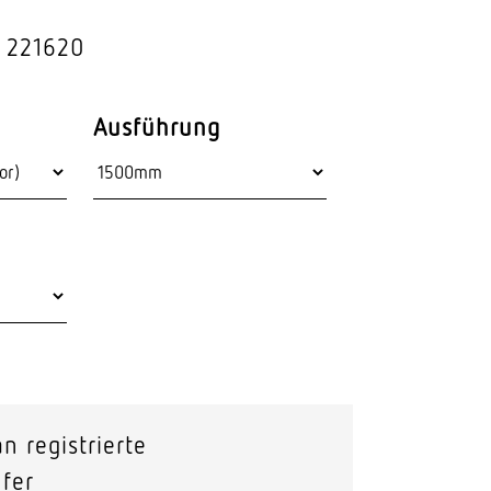
Stras­sen­leuchten
: 221620
Wand­leuchten
Ausführung
n registrierte
fer