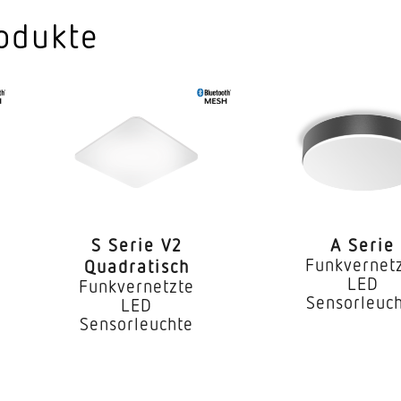
Nein
odukte
Ja
950 mA
C10: 35x, 
chten an Leitungsschutzschalter
B10: 30x, 
4000 K
S Serie V2
A Serie
SDCM3
Funkvernet
Quadratisch
LED
Funkvernetzte
 CRI
80-89
Sensorleuc
LED
Sensorleuchte
ndkonfiguration
Ja
mit Durc