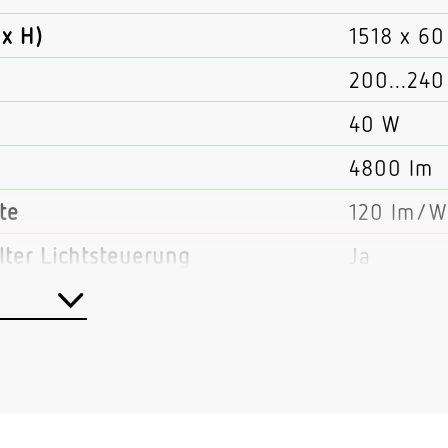
x H)
1518 x 6
200...240
40 W
4800 lm
te
120 lm/W
ter Lichtsteuerung
Ja
teuerung
Ja
er
Nein
Ja
m-Regelung
Ja