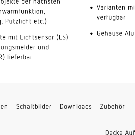
ojekte der nächsten
Varianten mi
hwarmfunktion,
verfügbar
 Putzlicht etc.)
Gehäuse Alu
te mit Lichtsensor (LS)
gungsmelder und
R) lieferbar
nen
Schaltbilder
Downloads
Zubehör
Decke Au