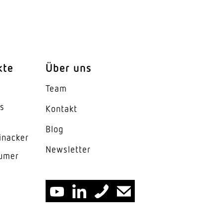
kte
Über uns
Team
es
Kontakt
°C
Blog
m
inacker
News­letter
lumer
 mikroprismatisch