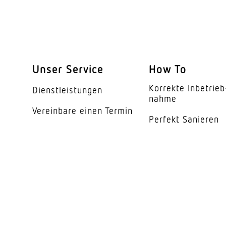
Leuchtmittel
Austauschbares Betr
Lebensdauer LED (25
Unser Service
How To
Schutzart
Korrekte Inbe­trieb
Dienst­leis­tungen
Schutzklasse
nahme
Vereinbare einen Termin
Umgebungstemperat
Perfekt Sanieren
Werkstoff des Gehäu
Farbe
Werkstoff der Abdec
Ausstrahlungswinkel