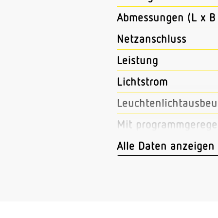
Abmessungen (L x B 
Netzanschluss
Leistung
Lichtstrom
Leuchtenlichtausbeu
Mit programmgeregel
Mit Funk-Netzwerks
Alle Daten anzeigen
Mit Bewegungsmeld
Mit Lichtsensor
Konstant-Lichtstro