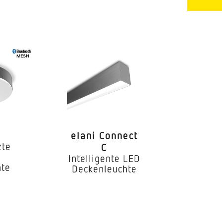
C13: 45x, C16: 56x, C20: 70x,
B13: 39x, B16: 48x, B20: 60x
elani Connect
zte
C
Intelligente LED
hte
Deckenleuchte
hgangsverdrahtung