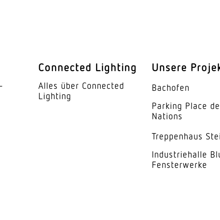
LED
iebsgerät
Ja
 °C)
50000 h
Connected Lighting
Unsere Proje
IP20
­
Alles über Connected
Bachofen
I
Lighting
Parking Place d
ur
-20...45 
Nations
ses
Aluminiu
Trep­penhaus Ste
Indus­trie­halle B
weiss
Fensterwerke
kung
Acrylglas
90°