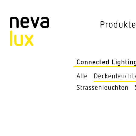
Vev
Produkt
Connected Li
Aussen­leuchten
Connected Lightin
Decken­leuchten
Alle
Decken­leucht
Pendel­leuchten
Stras­sen­leuchten
Sensorik
Steh­leuchten
Stras­sen­leuchte