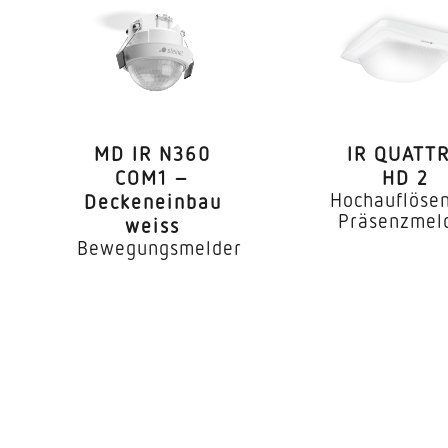
1,80 – 6,00 m
he
2 m
6,00 m
0,5 W
MD IR N360
IR QUATT
COM1 –
HD 2
0,3 W
Hochauflöse
Decken­einbau
Präsenzmel
weiss
er
Ja
Bewegungsmelder
360 °
Ja
endung
Ja
barkeit
Ja