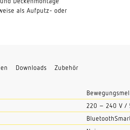
° und Deckenmontage
weise als Aufputz- oder
nen
Downloads
Zubehör
Bewegungsmel
220 – 240 V /
BluetoothSmar