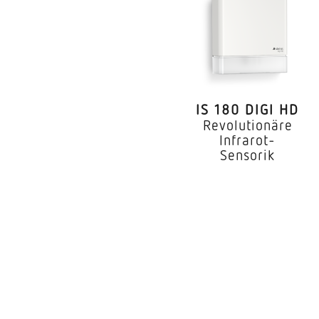
Montagehöhe
optimale Montagehö
Montagehöhe max
Leistung
IS 180 DIGI HD
Revolutionäre
Eigenverbrauch
Infrarot-
Sensorik
Mit Bewegungsmeld
Erfassungswinkel
Unterkriechschutz
segmentweise Ausbl
Elektronische Skalier