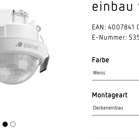
einbau 
Video-Sensorik
nten
EAN: 4007841 
E-Nummer: 53
Farbe
Montageart