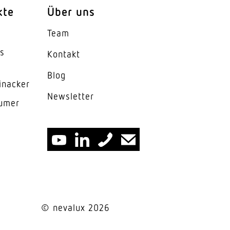
kte
Über uns
Team
²)
es
Kontakt
Blog
inacker
News­letter
lumer
orLichtsensorRelais
© nevalux 2026
Monitoring