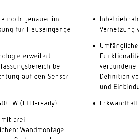
he noch genauer im
Inbetriebna
Lösung für Hauseingänge
Vernetzung 
Umfängliche
nologie erweitert
Funktionalit
rfassungsbereich bei
verbundener
ichtung auf den Sensor
Definition v
und Einbind
600 W (LED-ready)
Eckwandhalte
mit drei
eichen: Wandmontage