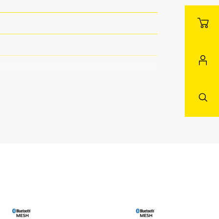
nnenbereich
f & EinfahrtRund ums
reichAußenbereich