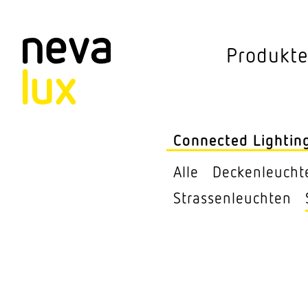
Vev
Produkt
Connected Li
Aussen­leuchten
Connected Lightin
Decken­leuchten
Alle
Decken­leucht
Pendel­leuchten
Stras­sen­leuchten
Sensorik
Steh­leuchten
Stras­sen­leuchte