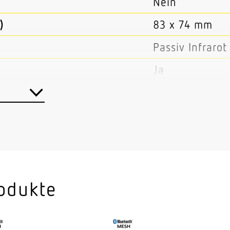
Nein
)
83 x 74 mm
Passiv Infrarot
Ja
Bluetooth
AußenbereichI
HauseingangHo
HausTerrasse /
BalkonInnenbe
odukte
EckeWand
Deckeneinbau