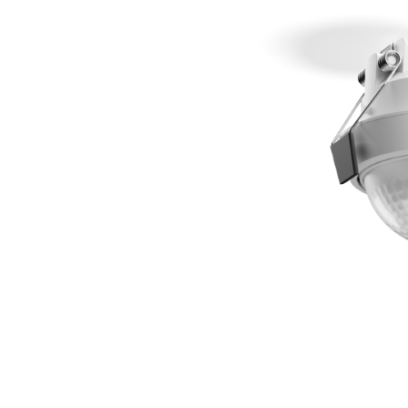
Wand­leuchten
System­kom­po­ne