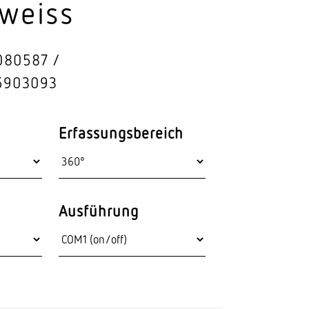
weiss
Stras­sen­leuchten
Wand­leuchten
080587
5903093
Erfassungsbereich
Ausführung