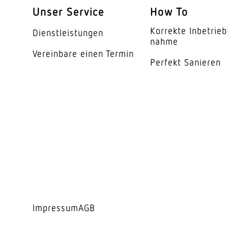
Mechanische Skalier
Unser Service
How To
Reichweite Radial
Korrekte Inbe­trieb
Dienst­leis­tungen
nahme
Reichweite Tangentia
Vereinbare einen Termin
Perfekt Sanieren
Dämmerungsschalte
Dämmerungseinstell
Dämmerungseinstell
Zeiteinstellung
Grundlichtfunktion
Leistung
Impressum
AGB
Funktionen