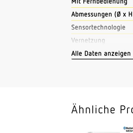
Mit Fernbedienung
Abmessungen (Ø x H
Sensortechnologie
Vernetzung
Vernetzung via
Alle Daten anzeigen
Anwendung, Ort
Anwendung, Raum
Ähnliche Pr
Montageort
Montageart