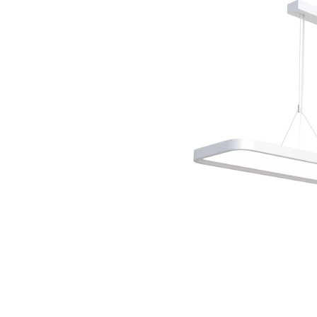
Wand­leuchten
System­kom­po­ne