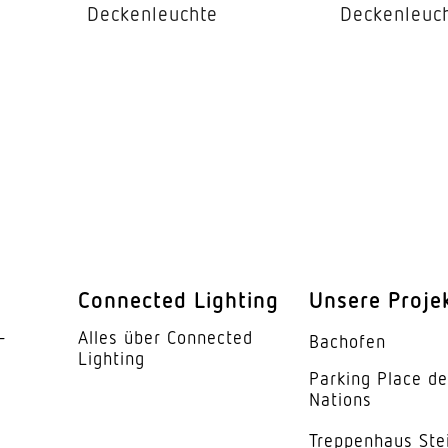
Deckenleuchte
Deckenleuc
LED
iebsgerät
Ja
 °C)
50000 h
IP20
I
ur
-20...45 °C
ses
Aluminium
Connected Lighting
Unsere Proje
weiss
­
Alles über Connected
Bachofen
Lighting
Parking Place d
kung
Acrylglas mikr
Nations
Down 90°, Up 
Trep­penhaus Ste