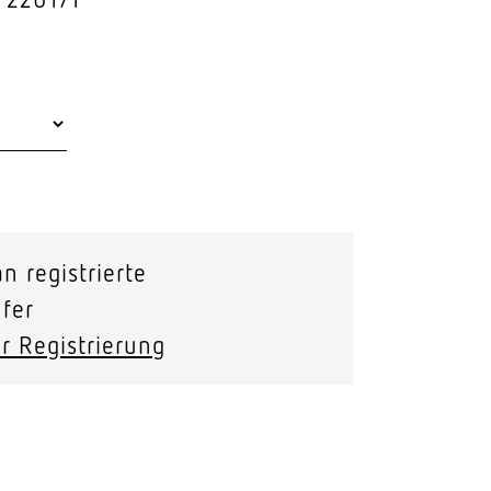
Stras­sen­leuchten
Wand­leuchten
n registrierte
fer
r Registrierung