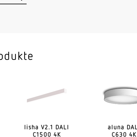
Nein
m-Regelung
Ja
Nein
Ja
odukte
ile separat regelbar
Nein
4000 K
SDCM3
 CRI
80-89
ndkonfiguration
Nein
lisha V2.1 DALI
aluna DA
geeignet für 
C1500 4K
C630 4K