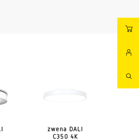
LI
zwena DALI
Durchgangsverdrahtung
C350 4K