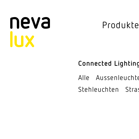
Vev
Produkt
Connected Li
Aussen­leuchten
Connected Lightin
Decken­leuchten
Alle
Aussen­leucht
Pendel­leuchten
Steh­leuchten
Stra
Sensorik
Steh­leuchten
Stras­sen­leuchte