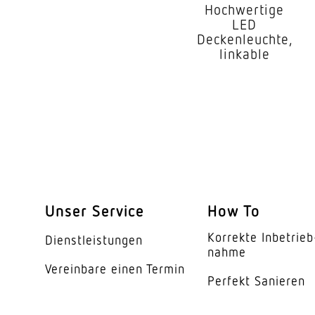
Hochwertige
Leuchtmittel
LED
Deckenleuchte,
Austauschbares Betr
linkable
Lebensdauer LED (25
Schutzart
Schutzklasse
Umgebungstemperat
Werkstoff des Gehäu
Unser Service
How To
Farbe
Korrekte Inbe­trieb
Dienst­leis­tungen
nahme
Werkstoff der Abdec
Vereinbare einen Termin
Perfekt Sanieren
Ausstrahlungswinkel