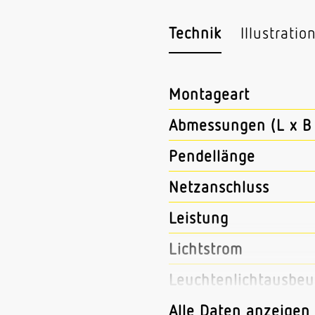
Technik
Illustratio
Montageart
Abmessungen (L x B 
Pendellänge
Netzanschluss
Leistung
Lichtstrom
Leuchtenlichtausbeu
Mit Bewegungsmeld
Alle Daten anzeigen