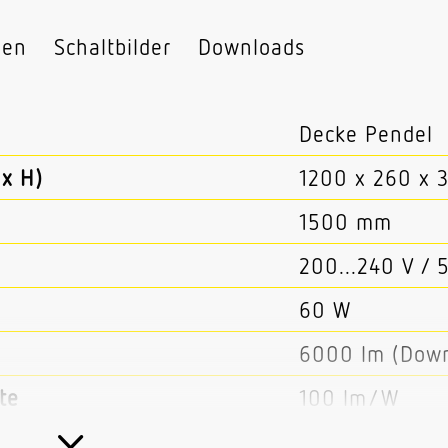
nen
Schaltbilder
Downloads
Decke Pendel
x H)
1200 x 260 x
1500 mm
200...240 V / 
60 W
6000 lm (Dow
te
100 lm/W
er
Nein