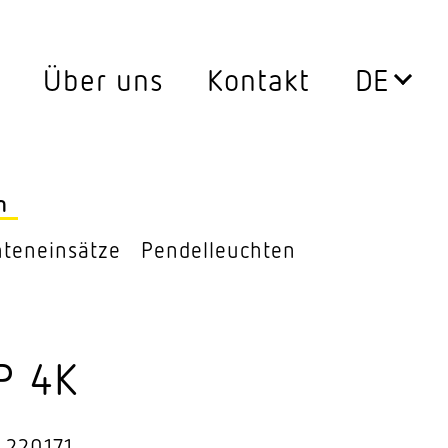
Über uns
Kontakt
Leuchten
0°
Aussen­leuchten
n
ssen
Decken­leuchten
ten­ein­sätze
Pendel­leuchten
Down­lights
LED Leuch­ten­ein­sätze
P 4K
Pendel­leuchten
ersatz
Steh­leuchten
 220171