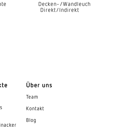
hte
Decken-/Wandleuchte
Direkt/Indirekt
kte
Über uns
Team
es
oprismatisch
Kontakt
Blog
110°
inacker