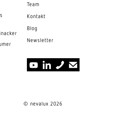
)
Team
es
m²)
Kontakt
Blog
inacker
News­letter
lumer
© nevalux 2026
or Lichtsensor Relais
-Monitoring