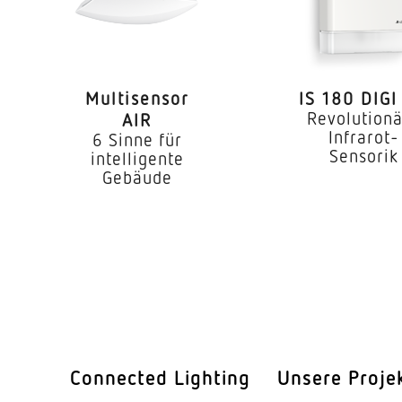
he
2 m
4,00 m
0,5 W
Multi­sensor
IS 180 DIGI
Revolution
AIR
0,5 W
Infrarot-
6 Sinne für
Sensorik
intelligente
er
Ja
Gebäude
130 °
Ja
endung
Ja
barkeit
Ja
barkeit
Ja
Connected Lighting
Unsere Proje