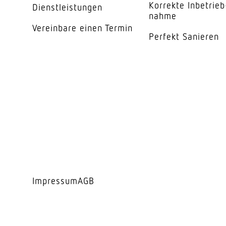
Reichweite Radial
Korrekte Inbe­trieb
Dienst­leis­tungen
nahme
Reichweite Tangentia
Vereinbare einen Termin
Perfekt Sanieren
Dämmerungsschalte
Dämmerungseinstell
Dämmerungseinstell
Zeiteinstellung
Grundlichtfunktion
Leistung
Impressum
AGB
Funktionen
Softlichtstart