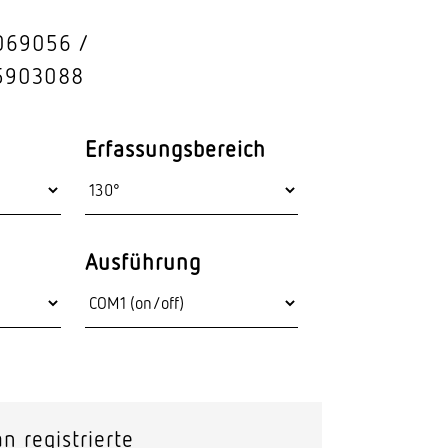
Stras­sen­leuchten
 069056
Wand­leuchten
5903088
Erfassungsbereich
Ausführung
n registrierte