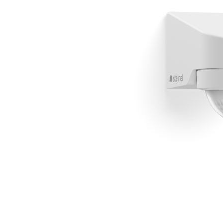
Wand­leuchten
System­kom­po­ne