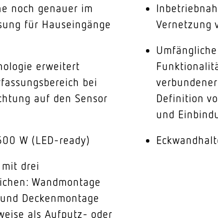
he noch genauer im
Inbetriebna
Lösung für Hauseingänge
Vernetzung 
Umfängliche
nologie erweitert
Funktionalit
rfassungsbereich bei
verbundener
ichtung auf den Sensor
Definition v
und Einbind
600 W (LED-ready)
Eckwandhalte
mit drei
eichen: Wandmontage
° und Deckenmontage
weise als Aufputz- oder