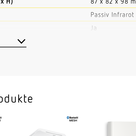
x H)
87 x 82 x 98 
Passiv Infrarot
Ja
Bluetooth Mes
Außenbereich 
Hauseingang R
Balkon Außenbe
Innenbereich
odukte
Ecke Wand
Aufputz
1,80 – 4,00 m