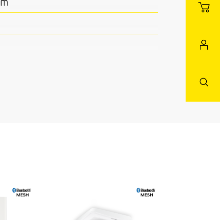
mm
h
Innenbereich
und ums Haus Terrasse /
reich Hof & Einfahrt