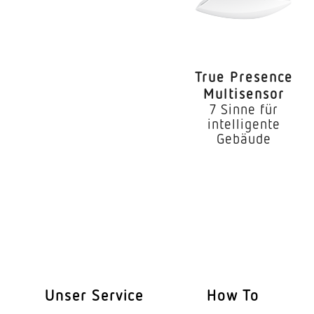
optimale Montagehö
Montagehöhe max
Leistung
True Presence
Multisensor
Eigenverbrauch
7 Sinne für
intelligente
Mit Bewegungsmeld
Gebäude
Erfassungswinkel
Unterkriechschutz
segmentweise Ausbl
Elektronische Skalier
Mechanische Skalier
Unser Service
How To