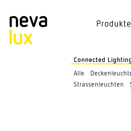
Vev
Produkt
Connected Li
Aussen­leuchten
Connected Lightin
Decken­leuchten
Alle
Decken­leucht
Pendel­leuchten
Stras­sen­leuchten
Sensorik
Steh­leuchten
Stras­sen­leuchte