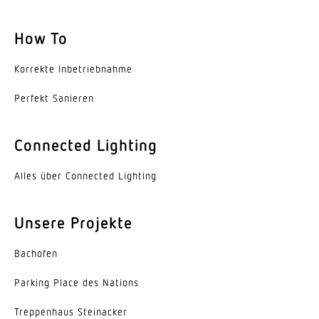
Elektronische Skalierbarkeit
How To
Ja
Korrekte Inbe­trieb­nahme
Mechanische Skalierbarkeit
Nein
Perfekt Sanieren
Reichweite Radial
Connected Lighting
Ø 8 m (50 m²)
Alles über Connected Lighting
Reichweite Tangential
Ø 8 m (50 m²)
Unsere Projekte
Dämmerungseinstellung
2 – 2000 lx
Bachofen
Zeiteinstellung
Parking Place des Nations
5 s – 15 Min.
Trep­penhaus Steinacker