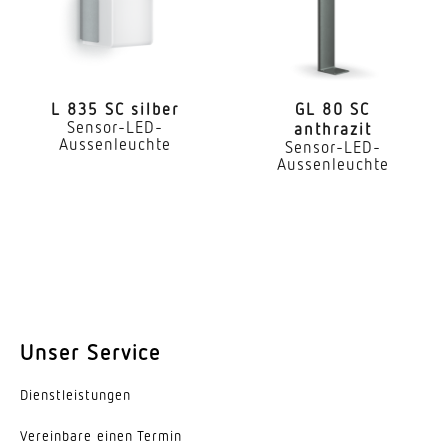
LED nicht austauschbar
Lebensdauer LED (Max. °C)
60000 Std
L 835 SC silber
GL 80 SC
Sensor-LED-
anthrazit
Lebensdauer LED L70B50 (25°)
Aussenleuchte
Sensor-LED-
> 60000 Std
Aussenleuchte
Lichtstromrückgang nach LM80
L80B10
Sockel
Ohne
Unser Service
LED Kühlsystem
Passive Thermo Control
Dienst­leis­tungen
Mit Bewegungsmelder
Vereinbare einen Termin
Ja