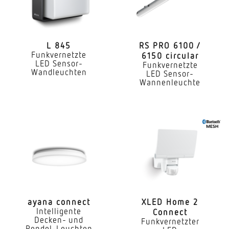
Vernetzung via
Bluetooth Mesh
L 845
RS PRO 6100 /
Funkvernetzte
6150 circular
Slavebetrieb einstellbar
LED Sensor-
Funkvernetzte
Ja
Wandleuchten
LED Sensor-
Wannenleuchte
Anwendung, Ort
Innenbereich
Anwendung, Raum
Flur / Gang Umkleide Funktionsraum / Nebenraum
Teeküche Treppenhaus Innenbereich
Montageort
Wand Decke
ayana connect
XLED Home 2
Intelligente
Connect
Montageart
Decken- und
Funkvernetzter
Aufputz
Pendel-Leuchten