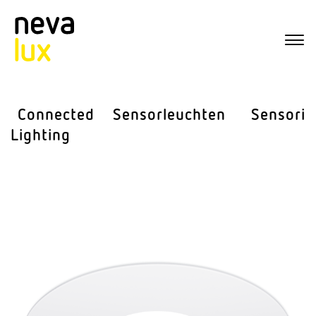
Connected
Sensor­leuchten
Sensorik
Lighting