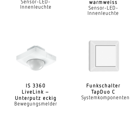
Sensor-LED-
warmweiss
Innenleuchte
Sensor-LED-
Innenleuchte
IS 3360
Funk­schalter
LiveLink –
TapDuo C
Systemkomponenten
Unterputz eckig
Bewegungsmelder