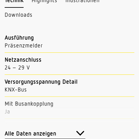
Technik
Highlights
Illustrationen
Downloads
Ausführung
Präsenzmelder
Netzanschluss
24 – 29 V
Versorgungsspannung Detail
KNX-Bus
Mit Busankopplung
Ja
Einstellungen via
ETS-Software Fernbedienung Bus Smart Remote
Alle Daten anzeigen