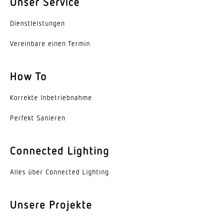
Unser Service
2,8 m
Dienst­leis­tungen
Montagehöhe max
3,50 m
Vereinbare einen Termin
Mit Bewegungsmelder
How To
Ja
Erfassungswinkel
Korrekte Inbe­trieb­nahme
180 °
Perfekt Sanieren
Öffnungswinkel
180 °
Connected Lighting
Unterkriechschutz
Alles über Connected Lighting
Ja
Unsere Projekte
segmentweise Ausblendung
Nein