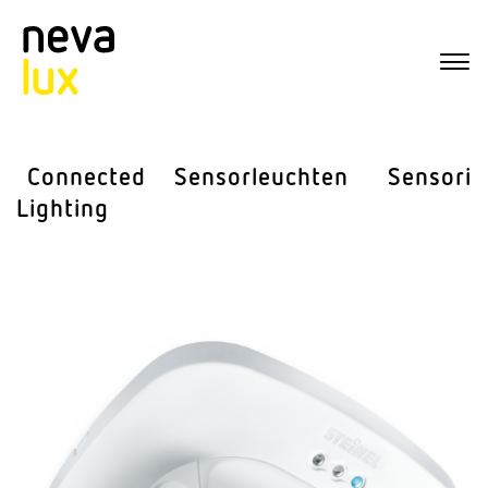
Connected
Sensor­leuchten
Sensorik
Lighting