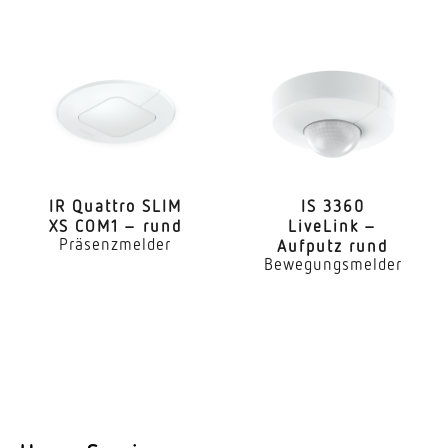
Vernetzung via
KNX-Bus
Anwendung, Ort
Innenbereich
Anwendung, Raum
Flur / Gang Treppenhaus Innenbereich
IR Quattro SLIM
IS 3360
Montageort
XS COM1 – rund
LiveLink –
Decke
Präsenzmelder
Aufputz rund
Bewegungsmelder
Montageart
Unterputz
Montagehöhe
2,50 – 3,50 m
optimale Montagehöhe