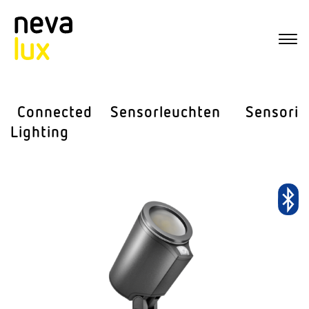
Connected
Sensor­leuchten
Sensorik
Lighting