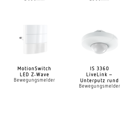
Leistung
7,9 W
gemessener Lichtstrom (360°)
512 lm
Farbtemperatur
3000 K
Farbabweichung LED
Moti­onS­witch
IS 3360
LED Z‑Wave
LiveLink –
SDCM5
Bewegungsmelder
Unterputz rund
Bewegungsmelder
Farbwiedergabeindex
80-89
Mit Leuchtmittel
Ja, LED-Leuchtmittel
Leuchtmittel