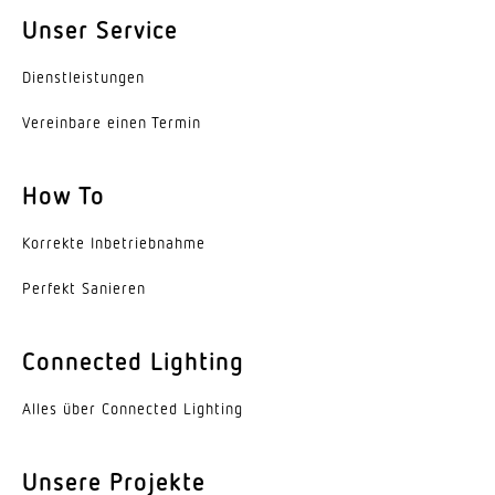
LED austauschbar
Unser Service
Lebensdauer LED L70B50 (25°)
Dienst­leis­tungen
> 20000 Std
Vereinbare einen Termin
Sockel
GU10
How To
Mit Bewegungsmelder
Korrekte Inbe­trieb­nahme
Ja
Perfekt Sanieren
Öffnungswinkel
90 °
Connected Lighting
Unterkriechschutz
Alles über Connected Lighting
Nein
segmentweise Ausblendung
Unsere Projekte
Nein