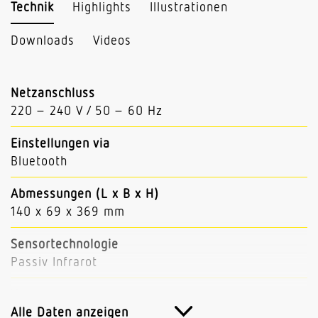
Technik
Highlights
Illustrationen
Downloads
Videos
Netzanschluss
220 – 240 V / 50 – 60 Hz
Einstellungen via
Bluetooth
Abmessungen (L x B x H)
140 x 69 x 369 mm
Sensortechnologie
Passiv Infrarot
Vernetzung
Ja
Alle Daten anzeigen