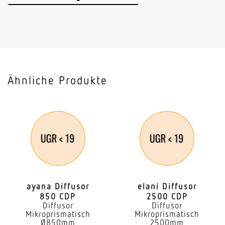
Vernetzung via
Bluetooth
Slavebetrieb einstellbar
Ja
Ähnliche Produkte
Anwendung, Ort
Außenbereich
Anwendung, Raum
Außenbereich Garten
Montageort
Spieß
ayana Diffusor
elani Diffusor
850 CDP
2500 CDP
Montageart
Diffusor
Diffusor
Sonstige
Mikroprismatisch
Mikroprismatisch
Ø850mm
2500mm