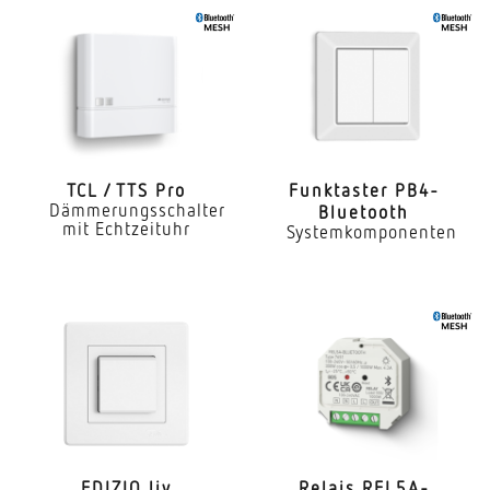
Bluetooth Mesh
Anwendung, Ort
Innenbereich
Montageort
WandDecke
TCL / TTS Pro
Funk­taster PB4-
Dämmerungsschalter
Bluetooth
Montageart
mit Echtzeituhr
Systemkomponenten
Unterputz
Mit Bewegungsmelder
Nein
Dämmerungsschalter
Nein
Dämmerungseinstellung Teach
Nein
EDIZIO.liv
Relais REL5A-