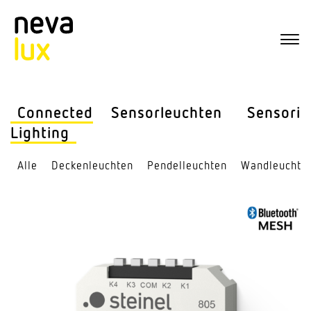
Connected
Sensor­leuchten
Sensorik
Lighting
Alle
Decken­leuchten
Pendel­leuchten
Wand­leuchte