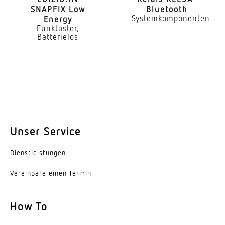
SNAPFIX Low
Blue­tooth
Hauptlicht einstellbar
Systemkomponenten
Energy
Nein
Funktaster,
Batterielos
Grundlichtfunktion
Nein
Funktionen
4 Eingänge für handelsübliche TasterHalb- /
VollautomatikNachbargruppenfunktionPush-
Button-KonfigurationVerschlüsselte
Unser Service
Kommunikation
Dienst­leis­tungen
Softlichtstart
Nein
Vereinbare einen Termin
Konstantlichtregelung
How To
Nein