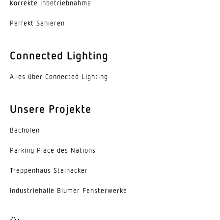
Korrekte Inbe­trieb­nahme
Schutzart
IP20
Perfekt Sanieren
Umgebungstemperatur
von -20 bis 50 °C
Connected Lighting
Farbe
Alles über Connected Lighting
Weiss
Unsere Projekte
Herstellergarantie
5 Jahre
Bachofen
Ausweise, Zertifikate
Parking Place des Nations
TÜV
Trep­penhaus Steinacker
Inkl. Eckwandhalter
Indus­trie­halle Blumer Fensterwerke
Nein