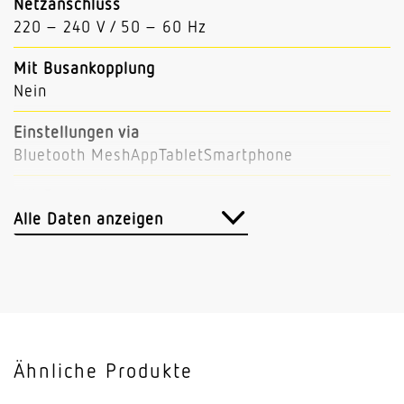
Netzanschluss
220 – 240 V / 50 – 60 Hz
Mit Busankopplung
Nein
Einstellungen via
Bluetooth MeshAppTabletSmartphone
Mit Fernbedienung
Nein
Alle Daten anzeigen
Abmessungen (L x B x H)
15 x 43 x 50 mm
Vernetzung
Ja
Ähnliche Produkte
Vernetzung via