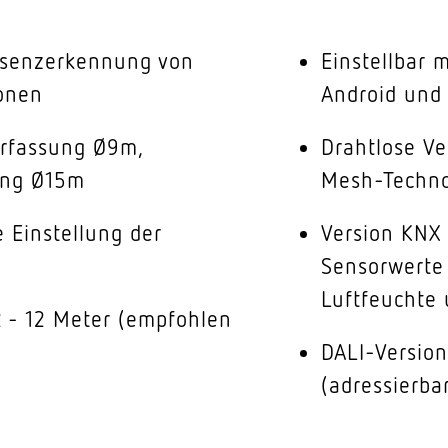
äsenzerkennung von
Einstellbar 
onen
Android und
erfassung Ø9m,
Drahtlose V
ung Ø15m
Mesh-Techno
e Einstellung der
Version KNX 
Sensorwerte
Luftfeuchte
 - 12 Meter (empfohlen
DALI-Versio
(adressierba