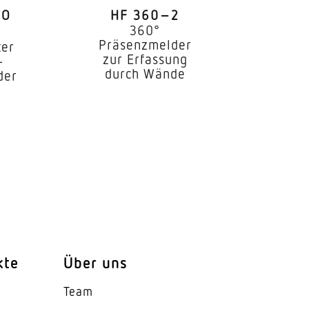
RO
HF 360–2
360°
Präsenzmelder
ter
zur Erfassung
-
durch Wände
der
tbauwände
kte
Über uns
Team