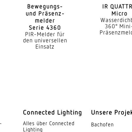
Bewe­gungs-
IR QUATT
Innenbereich
und Präsenz­
Micro
Wasserdich
melder
Decke
360° Mini
Serie 4360
Präsenzmel
PIR-Melder für
Unterputz
den universellen
Einsatz
2,00 – 12,00 m
he
2,8 m
12,00 m
er
Ja
ggf. durch Glas, Holz und Leich
Connected Lighting
Unsere Proje
360 °
­
Alles über Connected
Bachofen
160 °
Lighting