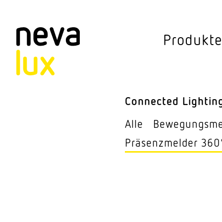
Vev
Produkt
Connected Li
Aussen­leuchten
Connected Lightin
Decken­leuchten
Alle
Bewe­gungs­m
Pendel­leuchten
Präsenz­melder 360
Sensorik
Steh­leuchten
Stras­sen­leuchte