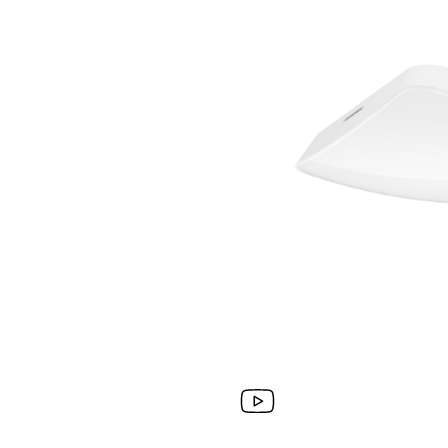
Wand­leuchten
System­kom­po­ne