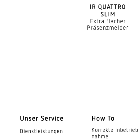
IR QUATTRO
SLIM
Extra flacher
Montageort
Präsenzmelder
Montageart
Montagehöhe
optimale Montagehö
Montagehöhe max
Mit Bewegungsmeld
Erfassung
Unser Service
How To
Erfassungswinkel
Korrekte Inbe­trieb
Dienst­leis­tungen
Öffnungswinkel
nahme