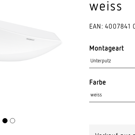
weiss
Video-Sensorik
nten
EAN: 4007841 
Montageart
Farbe