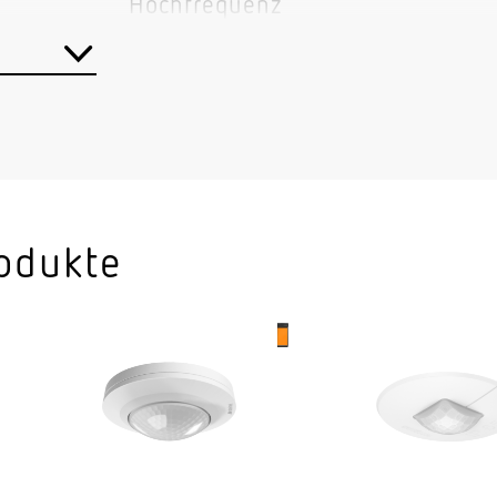
Hochfrequenz
< 1 mW
7,2 GHz
Ja
Master/Master Master/Slave
KNX-Bus
odukte
Innenbereich
Klassenzimmer Hörsaal Einzelbü
Hochregallager Produktionsbere
Besprechungsraum Hotelzimmer 
Aufenthaltsraum Speisesaal / Ka
Sporthalle Rezeption / Lobby WC