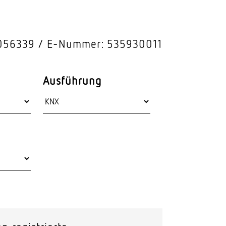
Stras­sen­leuchten
Wand­leuchten
056339
E-Nummer: 535930011
Ausführung