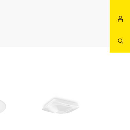
ro Großraumbüro
ich Konferenzraum /
Pflegezimmer Dienstzimmer
ntine Umkleide Teeküche
 / Waschraum Lager