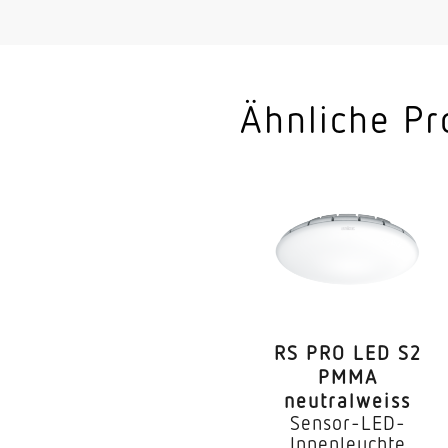
Vernetzung
Art der Vernetzung
Vernetzung via
Ähnliche Pr
Anwendung, Ort
Anwendung, Raum
Montageort
RS PRO LED S2
PMMA
Montageart
neutralweiss
Sensor-LED-
Montagehöhe
Innenleuchte