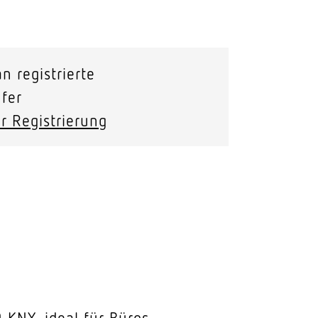
Stras­sen­leuchten
Wand­leuchten
n registrierte
fer
r Registrierung
KNX, ideal für Büros,