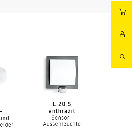
raumbüro Konferenzraum /
 Aufenthaltsraum
ppenhaus WC / Waschraum
L 20 S
–
anthrazit
Sensor-
rund
Aussenleuchte
elder