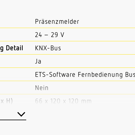
Präsenzmelder
24 – 29 V
g Detail
KNX-Bus
Ja
ETS-Software Fernbedienung Bu
Nein
x H)
66 x 120 x 120 mm
Ultraschall
40 kHz