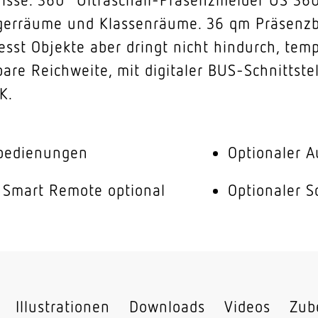
erräume und Klassenräume. 36 qm Präsenzbe
esst Objekte aber dringt nicht hindurch, te
lbare Reichweite, mit digitaler BUS-Schnittst
K.
nbedienungen
Optionaler A
 Smart Remote optional
Optionaler S
Illustrationen
Downloads
Videos
Zub