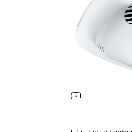
Wand­leuchten
System­kom­po­ne
Erfasst ohne Hindern