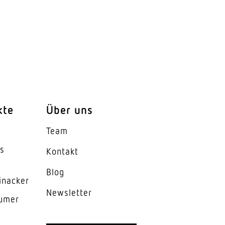
kte
Über uns
Team
es
Kontakt
Blog
inacker
News­letter
lumer