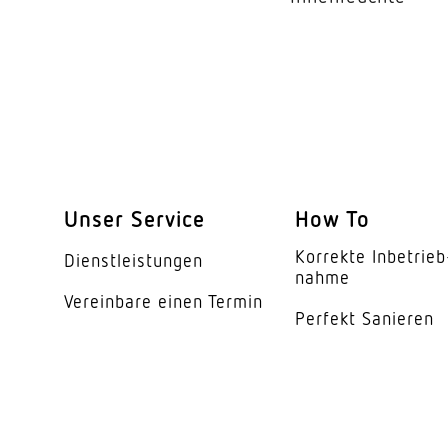
optimale Montagehö
Montagehöhe max
Mit Bewegungsmeld
Erfassungswinkel
Öffnungswinkel
Unser Service
How To
Unterkriechschutz
Korrekte Inbe­trieb
Dienst­leis­tungen
nahme
segmentweise Ausbl
Vereinbare einen Termin
Perfekt Sanieren
Elektronische Skalier
Mechanische Skalier
Reichweite Radial