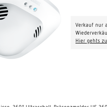
Video-Sensorik
US
360
nten
Verkauf nur a
KNX
Wiederverkäu
-
Hier gehts zu
Unterputz
Menge
isse. 360° Ultraschall-Präsenzmelder US 360 