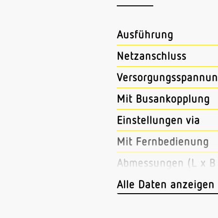
Ausführung
Netzanschluss
Versorgungsspannun
Mit Busankopplung
Einstellungen via
Mit Fernbedienung
Abmessungen (L x B 
Sensortechnologie
Alle Daten anzeigen
US-Technik