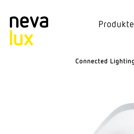
Vev
Produkt
Connected Li
Aussen­leuchten
Connected Lightin
Decken­leuchten
Pendel­leuchten
Sensorik
Steh­leuchten
Stras­sen­leuchte