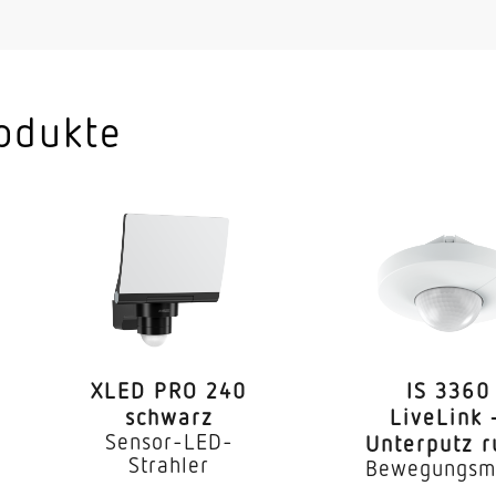
Ja
Master/Master Master/Slave
KNX-Bus
odukte
Innenbereich
Klassenzimmer Einzelbüro Gross
Besprechungsraum Dienstzimmer
Funktionsraum / Nebenraum Tre
Innenbereich
Decke
XLED PRO 240
IS 3360
schwarz
LiveLink 
Unterputz
Sensor-LED-
Unterputz 
Strahler
Bewegungsm
2,50 – 2,8 m