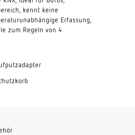
reich, kennt keine
mperaturunabhängige Erfassung,
elle zum Regeln von 4
ufputzadapter
chutzkorb
ehör