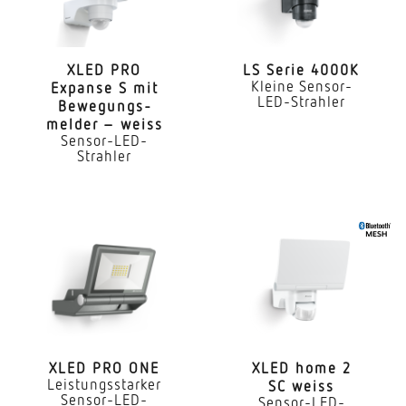
Anwendung, Raum
Außenbereich Hof & Einfahrt
XLED PRO
LS Serie 4000K
Kleine Sensor-
Expanse S mit
Montageort
LED-Strahler
Bewe­gungs­
Wand
melder – weiss
Sensor-LED-
Montageart
Strahler
Aufputz
Montagehöhe
1,8 – 6 m
optimale Montagehöhe
2 m
Montagehöhe max
XLED PRO ONE
XLED home 2
6,00 m
Leistungsstarker
SC weiss
Sensor-LED-
Sensor-LED-