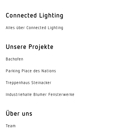
LED nicht austauschbar
Connected Lighting
Lebensdauer LED (Max. °C)
50000 Std
Alles über Connected Lighting
Lichtstromrückgang nach LM80
L70B10
Unsere Projekte
Sockel
Bachofen
Ohne
Parking Place des Nations
LED Kühlsystem
Trep­penhaus Steinacker
Passive Thermo Control
Indus­trie­halle Blumer Fensterwerke
Mit Bewegungsmelder
Ja
Über uns
Öffnungswinkel
180 °
Team