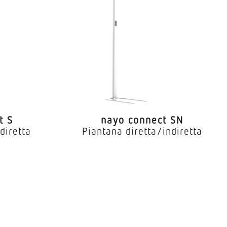
chio a parete
Video 
nti del sistema
t S
nayo connect SN
diretta
Piantana diretta/indiretta