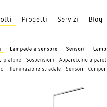
ey
otti
Progetti
Servizi
Blog
ted Lighting
Lampada a sensore
Senso
 per esterno
Lampada a sensore per esterno
Rile­v
g
Lampada a sensore
Sensori
Lamp
chio a plafone
Lampada a sensore per interno
Rile­va
a plafone
Sospen­sioni
Appa­recchio a paret
ioni
Lampade solare
Multi­s
no
Illu­mi­na­zione stradale
Sensori
Compo­n
Lampada a sensore per strade
Rile­v
e
Sensor
a­zione stradale
Sosti­t