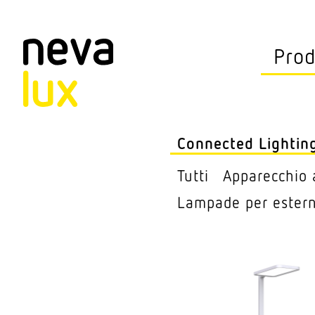
Vev
Prod
Connec
Lampade
Connected Lightin
Appa­rec
Tutti
Appa­recchio 
Sospen­s
Lampade per ester
Sensori
Piantan
Illu­mi­n