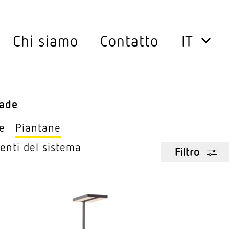
Chi siamo
Contatto
ri
Lampade
atori di movi­mento 360°
Lampade per esterno
ade
tori di movi­mento per l’esterno
Appa­recchio a plafone
e
Piantane
ensori
Down­lights
enti del sistema
Filtro
atori di presenza 360°
Inserti per illu­mi­na­zione 
i per corridoi
Sospen­sioni
u­zione dell’interruttore
Piantane