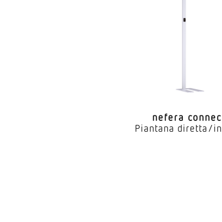
Appa­rec
Compo­ne
nefera connec
Piantana diretta/in