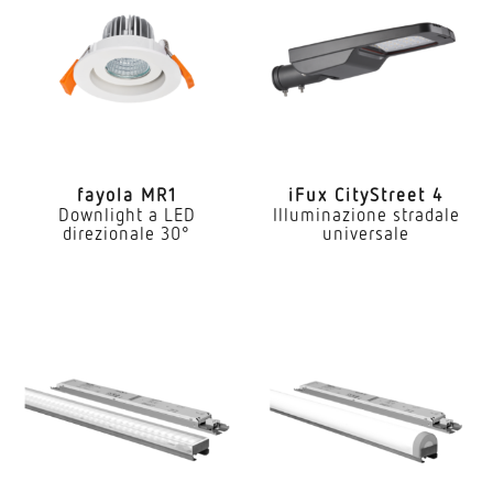
fayola MR1
iFux City­Street 4
Downlight a LED
Illuminazione stradale
direzionale 30°
universale