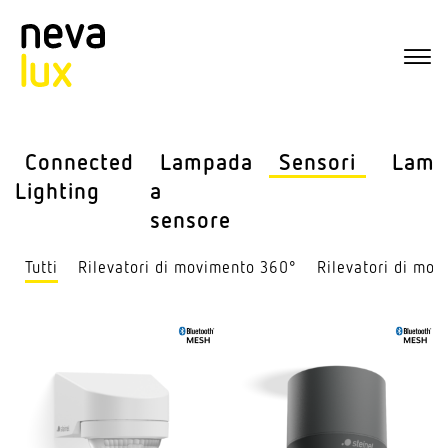
Connected
Lampada
Sensori
Lamp
Lighting
a
sensore
Tutti
Rile­vatori di movi­mento 360°
Rile­vatori di mov