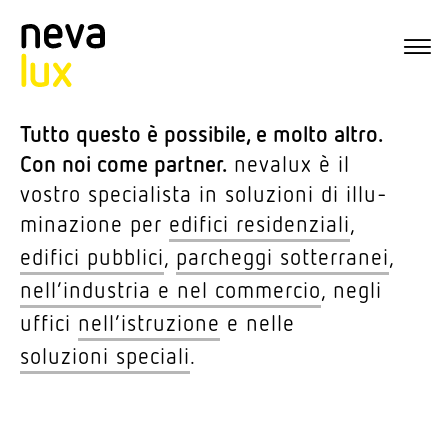
Tutto questo è possibile, e molto altro.
Con noi come partner.
nevalux è il
vostro specia­lista in solu­zioni di illu­
mi­na­zione per
edifici resi­den­ziali
,
edifici pubblici
,
parcheggi sotter­ranei
,
nell’in­du­stria e nel commercio
, negli
uffici
nell’i­stru­zione
e nelle
solu­zioni speciali
.