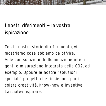
I nostri rife­ri­menti – la vostra
ispirazione
Con le nostre storie di rife­ri­mento, vi
mostriamo cosa abbiamo da offrire.
Aule con solu­zioni di illu­mi­na­zione intel­li­
genti e misu­ra­zione inte­grata della CO2, ad
esempio. Oppure le nostre “solu­zioni
speciali”, progetti che richiedono parti­
colare crea­tività, know-how e inventiva.
Lasciatevi ispirare.