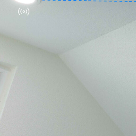
lumi­naires mura
Compo­sants du 