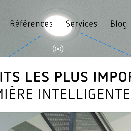
ey
données
Réfé­rences
Services
Blog
ghting
Lumi­naire à détection
Détec­te
ieurs
Lumi­naire exté­rieur à détection
Détec­teu
Lumi­naire inté­rieur à détection
Détec­teur
AITS LES PLUS IMP
Lampes solaires
Détec­teur
MIÈRE INTELLIGENTE
Eclairage public à détection
Détec­teur
Détec­teurs de mouvement extérieur
Multi­sens
Rempla­cem