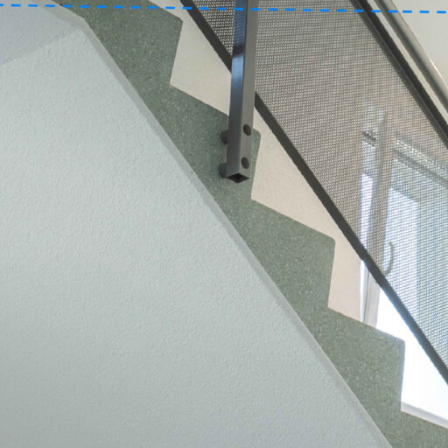
ux
Video sens
système