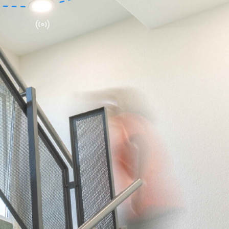
or technology
Plafon­niers
Suspen­sions