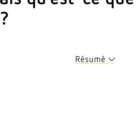
 ?
Résumé
La défi­nition de la 
La lumière peut fai
« allumée » ou « étei
de l’as­so­ciation de
être mis en réseau, c
éclairage connecté.