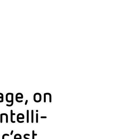
age, on
tel­li­
c’est