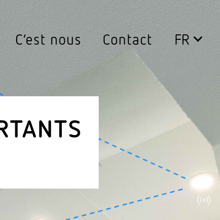
C’est nous
Contact
urs
Lumi­naires
rs de mouvement 360°
Down­lights
s de mouvement extérieur
Eclairage public
ORTANTS
s de présence 360°
Inserts d’éclairage LED
s pour couloirs
Lampa­daires
ors
Lumi­naires extérieurs
ent des interrupteurs
lumi­naires muraux