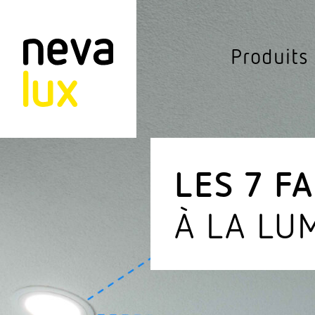
Vev
Produits
Connected Li
Lumi­naires extér
Plafon­niers
LES 7 F
Suspen­sions
À LA LU
Détec­teurs
Lampa­daires
Eclairage public