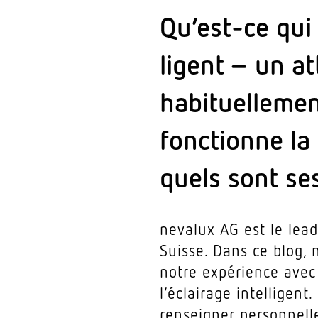
Qu’est-ce qui 
ligent – un a
habi­tuel­lem
fonc­tionne la 
quels sont se
nevalux AG est le leade
Suisse. Dans ce blog, 
notre expé­rience avec
l’éclairage intel­ligen
renseigner person­nel­