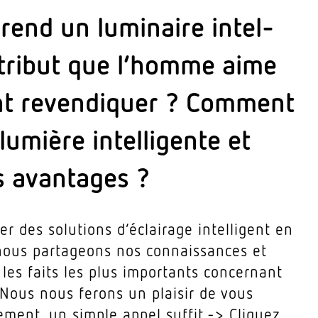
rend un lumi­naire intel­
Nous vous montrons
niveau d’éclairage av
ttribut que l’homme aime
inté­grons tous les 
ent reven­diquer ? Comment
lumière intel­li­gente et
s avantages ?
r des solu­tions d’éclairage intel­ligent en
nous parta­geons nos connais­sances et
 les faits les plus impor­tants concernant
t. Nous nous ferons un plaisir de vous
lement, un simple appel suffit ->
Cliquez