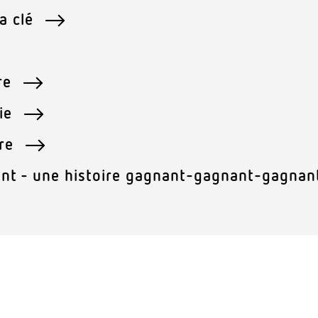
la clé
ère
gie
tre
igent - une histoire gagnant-gagnant-gagna