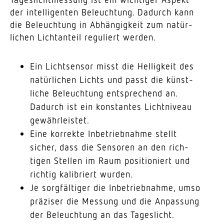
der intel­li­genten Beleuchtung. Dadurch kann
die Beleuchtung in Abhän­gigkeit zum natür­
lichen Licht­anteil regu­liert werden.
Ein Licht­sensor misst die Helligkeit des
natür­lichen Lichts und passt die künst­
liche Beleuchtung entspre­chend an.
Dadurch ist ein konstantes Licht­niveau
gewährleistet.
Eine korrekte Inbe­trieb­nahme stellt
sicher, dass die Sensoren an den rich­
tigen Stellen im Raum posi­tio­niert und
richtig kali­briert wurden.
Je sorg­fäl­tiger die Inbe­trieb­nahme, umso
präziser die Messung und die Anpassung
der Beleuchtung an das Tageslicht.