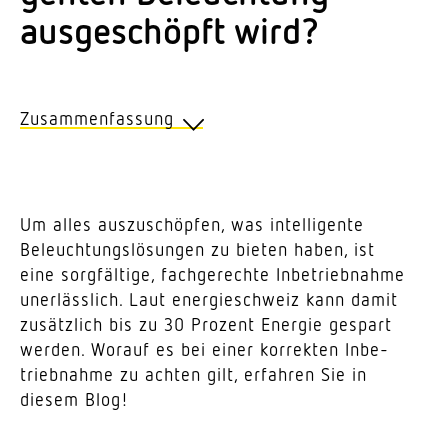
ausge­schöpft wird?
Zusammenfassung
Diese Schritte sind zentral:
Um alles auszu­schöpfen, was intel­li­gente
1. Nur wenn eine intel­li­gente Beleuch­
Beleuch­tungs­lö­sungen zu bieten haben, ist
tungs­lösung korrekt in Betrieb genommen
eine sorg­fältige, fach­ge­rechte Inbe­trieb­nahme
wird, kann das ganze Ener­gie­spar­po­
uner­lässlich. Laut ener­gie­schweiz kann damit
tenzial ausge­schöpft werden.
zusätzlich bis zu 30 Prozent Energie gespart
2. Weniger ist oft mehr! Das gilt bei der
werden. Worauf es bei einer korrekten Inbe­
Beleuch­tungs­stärke und der Nachlaufzeit.
trieb­nahme zu achten gilt, erfahren Sie in
3. Kleine Licht­gruppen bedeuten grösst­
diesem Blog!
mög­liche Energieeinsparungen.