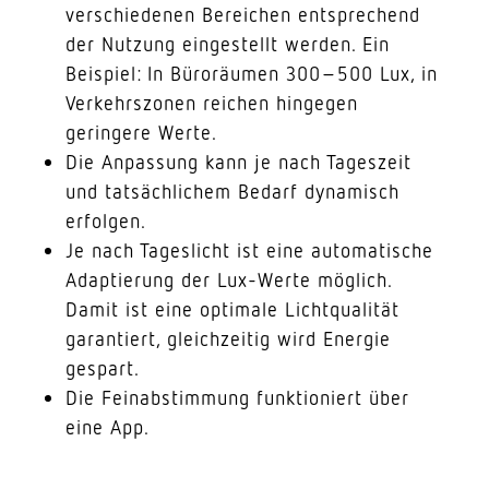
verschie­denen Bereichen entspre­chend
der Nutzung einge­stellt werden. Ein
Beispiel: In Büro­räumen 300–500 Lux, in
Verkehrs­zonen reichen hingegen
geringere Werte.
Die Anpassung kann je nach Tageszeit
und tatsäch­lichem Bedarf dyna­misch
erfolgen.
Je nach Tages­licht ist eine auto­ma­tische
Adap­tierung der Lux-Werte möglich.
Damit ist eine optimale Licht­qua­lität
garan­tiert, gleich­zeitig wird Energie
gespart.
Die Fein­ab­stimmung funk­tio­niert über
eine App.