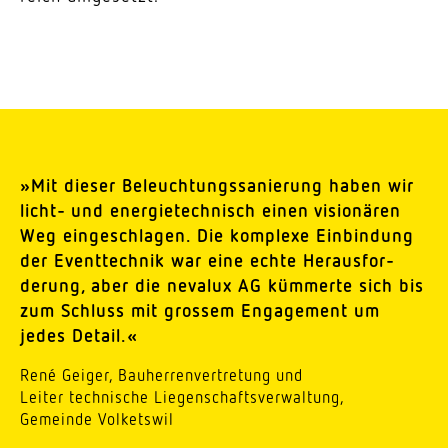
»Mit dieser Beleuch­tungs­sa­nierung haben wir
licht- und ener­gie­tech­nisch einen visio­nären
Weg einge­schlagen. Die komplexe Einbindung
der Event­technik war eine echte Heraus­for­
derung, aber die nevalux AG kümmerte sich bis
zum Schluss mit grossem Enga­gement um
jedes Detail.«
René Geiger, Bauher­ren­ver­tretung und
Leiter tech­nische Liegen­schafts­ver­waltung,
Gemeinde Volketswil