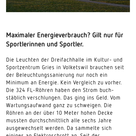
Maxi­maler Ener­gie­ver­brauch? Gilt nur für
Sport­le­rinnen und Sportler.
Die Leuchten der Drei­fach­halle im Kultur- und
Sport­zentrum Gries in Volketswil brauchen seit
der Beleuch­tungs­sa­nierung nur noch ein
Minimum an Energie. Kein Vergleich zu vorher.
Die 324 FL-Röhren haben den Strom buch­
stäblich verschlungen. Das ging ins Geld. Vom
Wartungs­aufwand ganz zu schweigen. Die
Röhren an der über 10 Meter hohen Decke
mussten durch­schnittlich alle sechs Jahre
ausge­wechselt werden. Da sammelte sich
einiges an Elek­tro­schrott an. Seit der