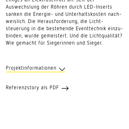
Auswechslung der Röhren durch LED-Inserts
sanken die Energie- und Unter­halts­kosten nach­
weislich. Die Heraus­for­derung, die Licht­
steuerung in die bestehende Event­technik einzu­
binden, wurde gemeistert. Und die Licht­qua­lität?
Wie gemacht für Siege­rinnen und Sieger.
Projektinformationen
Kunde
Gemeinde Volketswil
Refe­renz­story als PDF
Position
Kultur- und Sport­zentrum Gries, Volketswil
Anwendung
Hallen­be­leuchtung