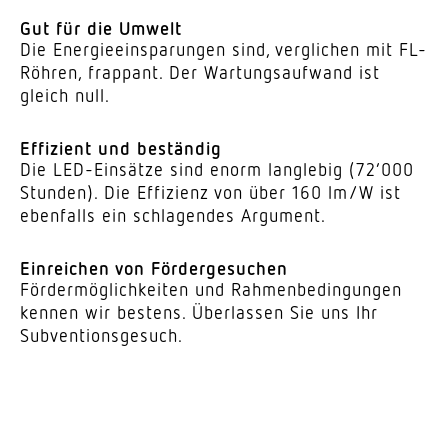
Gut für die Umwelt
Die Ener­gie­ein­spa­rungen sind, verglichen mit FL-
Röhren, frappant. Der Wartungs­aufwand ist
gleich null.
Effi­zient und beständig
Die LED-Einsätze sind enorm lang­lebig (72’000
Stunden). Die Effi­zienz von über 160 lm/W ist
eben­falls ein schla­gendes Argument.
Einreichen von Fördergesuchen
Förder­mög­lich­keiten und Rahmen­be­din­gungen
kennen wir bestens. Über­lassen Sie uns Ihr
Subventionsgesuch.