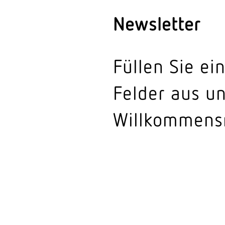
News­letter
Füllen Sie ei
Felder aus un
Will­kom­mens