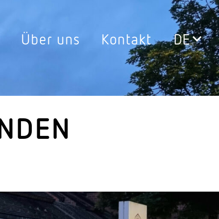
Über uns
Kontakt
Leuchten
0°
Aussen­leuchten
ssen
Decken­leuchten
ENDEN
Down­lights
LED Leuch­ten­ein­sätze
Pendel­leuchten
ersatz
Steh­leuchten