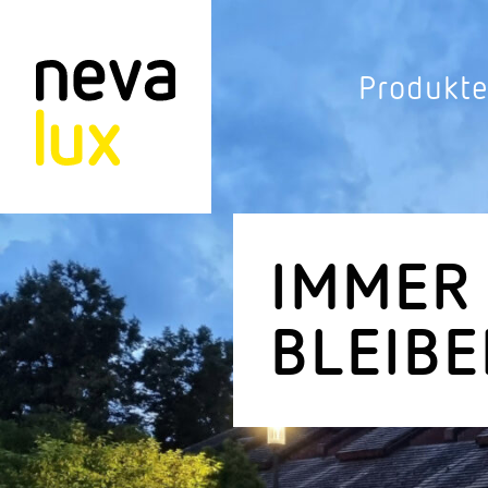
Vev
Produkt
Connected Li
Aussen­leuchten
Decken­leuchten
IMMER
Pendel­leuchten
BLEIBE
Sensorik
Steh­leuchten
Stras­sen­leuchte