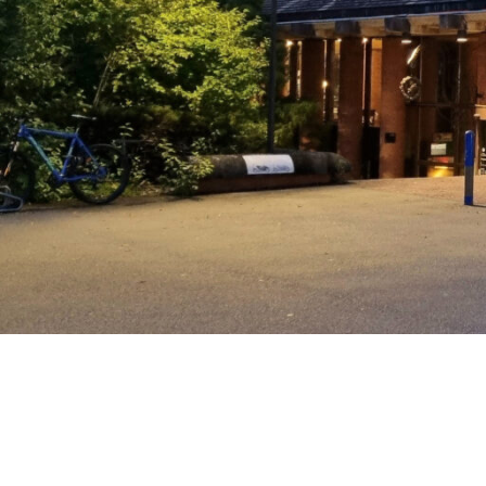
Wand­leuchten
System­kom­po­ne