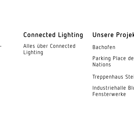
Connected Lighting
Unsere Proje
­
Alles über Connected
Bachofen
Lighting
Parking Place d
Nations
Trep­penhaus Ste
Indus­trie­halle B
Fensterwerke