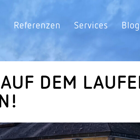
ey
e
Refe­renzen
Services
Blog
ghting
Sensor­leuchten
Sensorik
Sensor­leuchten Aussen
Bewe­gungs­melder 36
Sensor­leuchten Innen
Bewe­gungs­melder Au
 AUF DEM LAUF
Sensor­leuchten Solar
Multi­sen­sorik
N!
Sensor­leuchten Strassen
Präsenz­melder 360°
Sensorik für Gänge
n
Sensorik für Schalter