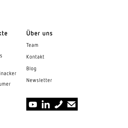
kte
Über uns
Team
es
Kontakt
Blog
inacker
News­letter
lumer