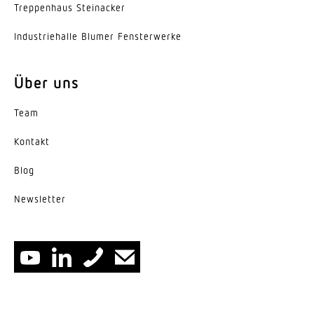
Trep­penhaus Steinacker
Indus­trie­halle Blumer Fensterwerke
Über uns
Team
Kontakt
Blog
News­letter