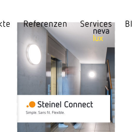
ey
kte
Refe­renzen
Services
B
d Lighting
Sensor­leuchten
Sensorik
hten
Sensor­leuchten Aussen
Bewe­gungs­meld
hten
Sensor­leuchten Innen
Bewe­gungs­meld
hten
Sensor­leuchten Solar
Multi­sen­sorik
Sensor­leuchten Strassen
Präsenz­melder 
     Steinel Connect
n
Sensorik für Gän
Simple. Sans fil. Flexible.
uchten
Sensorik für Scha