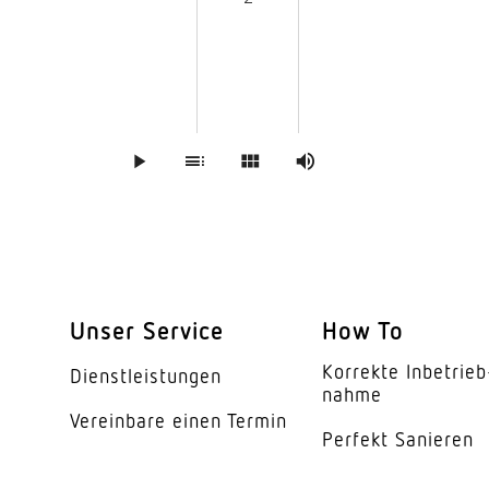
Wand­leucht
System­kom­p
3
Unser Service
How To
4
Korrekte Inbe­trieb
Dienst­leis­tungen
nahme
Vereinbare einen Termin
Perfekt Sanieren