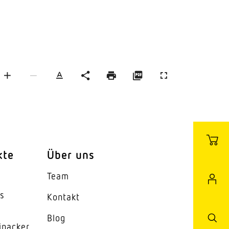
Stras­sen­leuchten
Wand­leuchten
kte
Über uns
Team
es
Kontakt
Blog
inacker