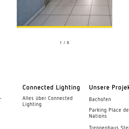
en
Video-Sensorik
o­nenten
1 / 8
Connected Lighting
Unsere Proje
­
Alles über Connected
Bachofen
Lighting
Parking Place d
Nations
Trep­penhaus Ste