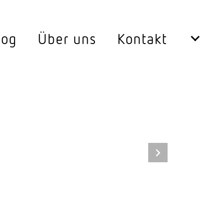
log
Über uns
Kontakt
Leuchten
er 360°
Aussen­leuchten
er Aussen
Decken­leuchten
Down­lights
360°
LED Leuch­ten­ein­sätze
ge
Pendel­leuchten
lterersatz
Steh­leuchten