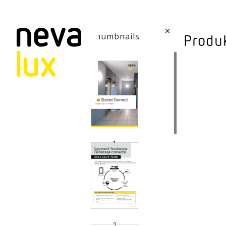
Vev
Thumbnails
Produ
Connecte
Aussen­leuc
Decken­leuc
Pendel­leuc
1
Sensorik
Steh­leuchte
Stras­sen­le
2