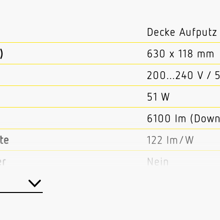
Decke Aufputz
)
630 x 118 mm
200...240 V / 
51 W
6100 lm (Down
te
122 lm/W
er
Nein
Nein
Nein