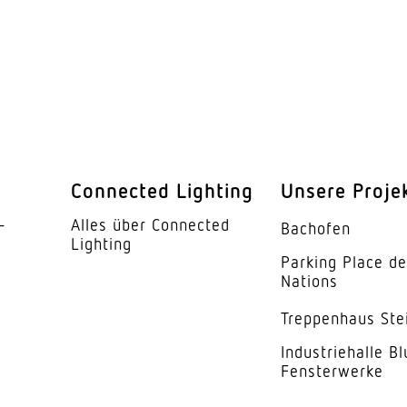
I
ur
-20...45 °C
ses
Stahl
weiss
kung
Acrylglas opal
Connected Lighting
Unsere Proje
105°
­
Alles über Connected
Bachofen
UGR < 21
Lighting
Parking Place d
Nations
se
E
Trep­penhaus Ste
5 Jahre
Indus­trie­halle B
Fensterwerke