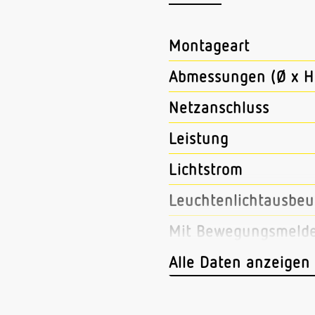
Montageart
Abmessungen (Ø x H
Netzanschluss
Leistung
Lichtstrom
Leuchtenlichtausbeu
Mit Bewegungsmeld
Mit Lichtsensor
Alle Daten anzeigen
Mit Notlicht