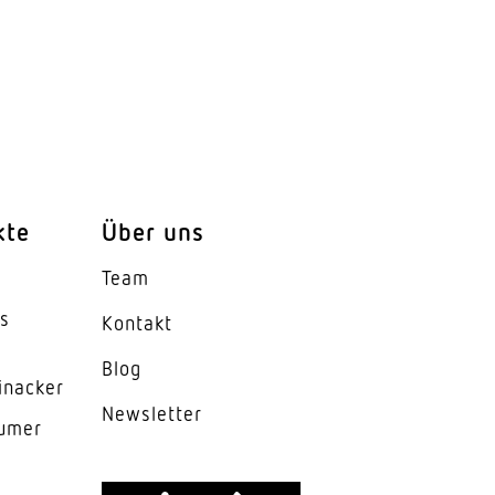
kte
Über uns
Team
es
Kontakt
Blog
inacker
News­letter
lumer