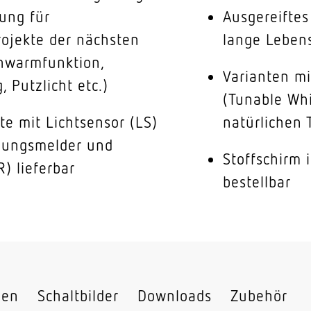
rung für
Ausgereifte
ojekte der nächsten
lange Leben
hwarmfunktion,
Varianten mi
 Putzlicht etc.)
(Tunable Whi
te mit Lichtsensor (LS)
natürlichen 
gungsmelder und
Stoffschirm 
R) lieferbar
bestellbar
nen
Schaltbilder
Downloads
Zubehör