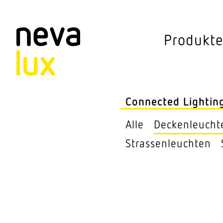
Vev
Produkt
Connected Li
Aussen­leuchten
Connected Lightin
Decken­leuchten
Alle
Decken­leucht
Pendel­leuchten
Stras­sen­leuchten
Sensorik
Steh­leuchten
Stras­sen­leuchte