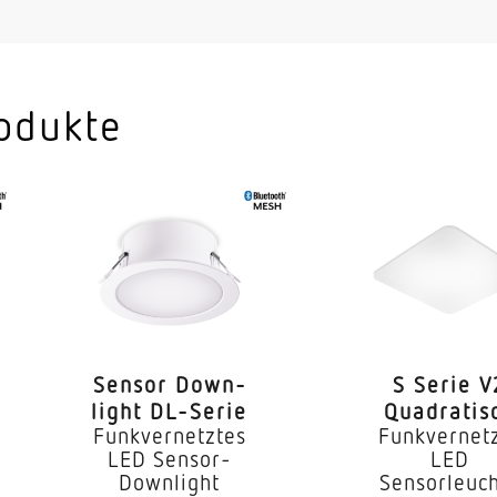
Ja
ile separat regelbar
Nein
4000 K
odukte
SDCM3
 CRI
80-89
geeignet für 
LED
iebsgerät
Ja
Sensor Down­
S Serie V
 °C)
70000 h
light DL-Serie
Quadratis
Funkvernetztes
Funkvernet
IP20
LED Sensor-
LED
Downlight
Sensorleuc