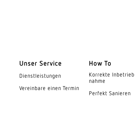
Schutzklasse
Umgebungstemperat
Werkstoff des Gehäu
Farbe
Werkstoff der Abdec
Unser Service
How To
Ausstrahlungswinkel
Korrekte Inbe­trieb
Dienst­leis­tungen
Entblendungswert
nahme
Vereinbare einen Termin
Perfekt Sanieren
Energieeffizienzklas
Herstellergarantie