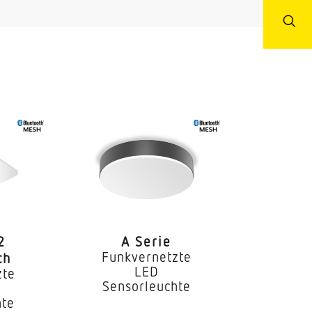
Durchgangsverdrahtung
2
A Serie
Funkvernetzte
ch
LED
zte
Sensorleuchte
hte