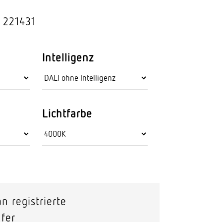
Stras­sen­leuchten
 221431
Wand­leuchten
Intelligenz
Lichtfarbe
n registrierte
fer