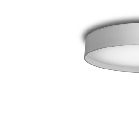
Wand­leuchten
System­kom­po­ne