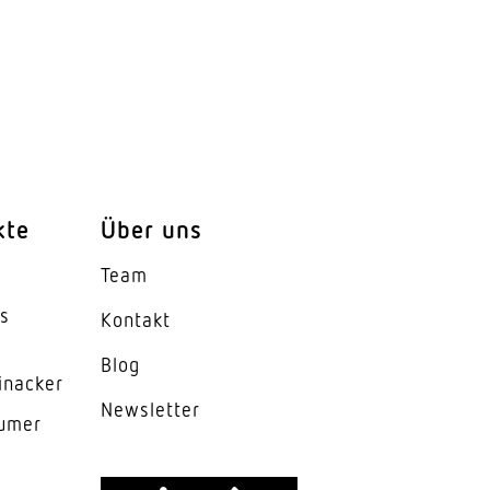
kte
Über uns
Team
es
Kontakt
Blog
inacker
News­letter
lumer