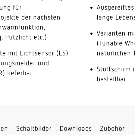
rung für
Ausgereifte
ojekte der nächsten
lange Leben
hwarmfunktion,
Varianten mi
 Putzlicht etc.)
(Tunable Whi
te mit Lichtsensor (LS)
natürlichen 
gungsmelder und
Stoffschirm 
R) lieferbar
bestellbar
nen
Schaltbilder
Downloads
Zubehör