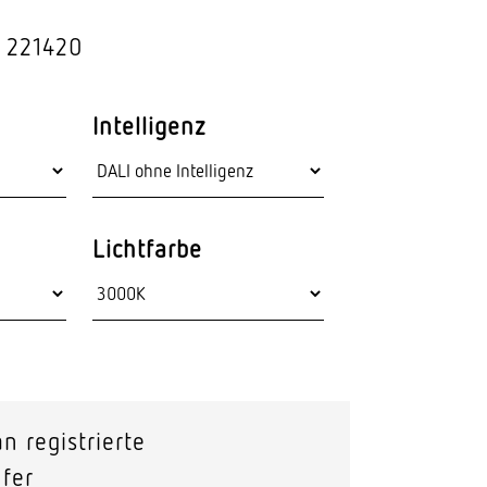
Stras­sen­leuchten
: 221420
Wand­leuchten
Intelligenz
Lichtfarbe
n registrierte
fer