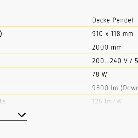
Decke Pendel
)
910 x 118 mm
2000 mm
200...240 V / 
78 W
9800 lm (Down
te
126 lm/W
er
Nein
Nein