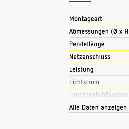
Montageart
Abmessungen (Ø x H
Pendellänge
Netzanschluss
Leistung
Lichtstrom
Leuchtenlichtausbeu
Mit Bewegungsmeld
Alle Daten anzeigen
Mit Lichtsensor