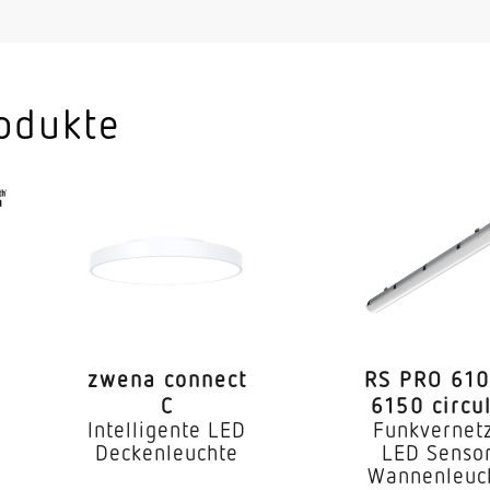
Nein
Ja
ile separat regelbar
Nein
odukte
3000 K
SDCM3
 CRI
80-89
geeignet für 
LED
zwena connect
RS PRO 610
iebsgerät
Ja
C
6150 circu
Intelligente LED
Funkvernet
 °C)
70000 h
Deckenleuchte
LED Senso
Wannenleuc