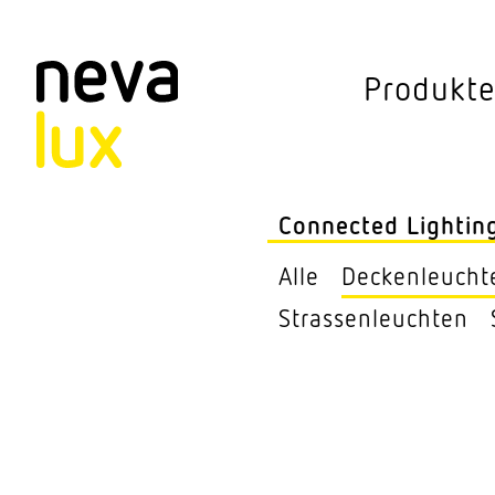
Vev
Produkt
Connected Li
Aussen­leuchten
Connected Lightin
Decken­leuchten
Alle
Decken­leucht
Pendel­leuchten
Stras­sen­leuchten
Sensorik
Steh­leuchten
Stras­sen­leuchte