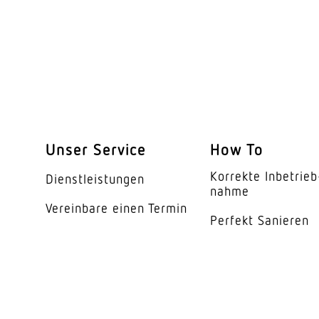
Schutzart
Schutzklasse
Umgebungstemperat
Werkstoff des Gehäu
Farbe
Unser Service
How To
Werkstoff der Abdec
Korrekte Inbe­trieb
Dienst­leis­tungen
Ausstrahlungswinkel
nahme
Vereinbare einen Termin
Perfekt Sanieren
Entblendungswert
Energieeffizienzklas
Herstellergarantie