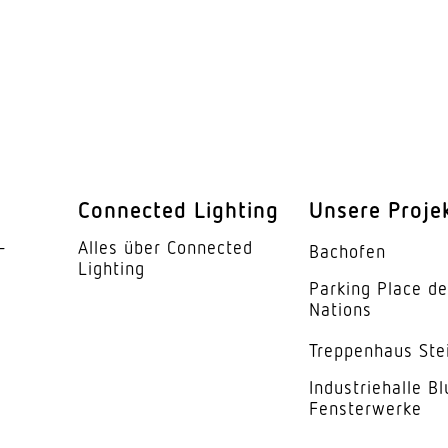
IP20
I
ur
-20...45 °C
ses
Stahl
weiss
Connected Lighting
Unsere Proje
kung
Acrylglas opal
­
Alles über Connected
Bachofen
105°
Lighting
Parking Place d
Nations
UGR < 21
Trep­penhaus Ste
se
D
Indus­trie­halle B
5 Jahre
Fensterwerke