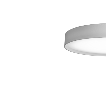
Wand­leuchten
System­kom­po­ne