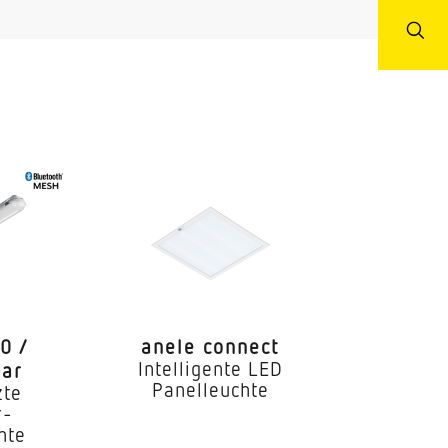
Durchgangsverdrahtung
0 /
anele connect
Intelligente LED
lar
Panelleuchte
zte
r-
hte