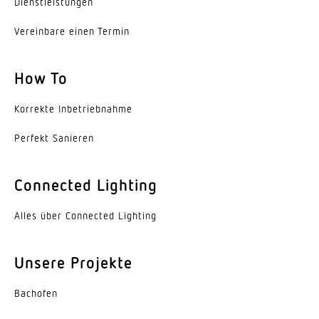
Farbtemperatur
Dienst­leis­tungen
4000 K
Vereinbare einen Termin
Farbabweichung LED
SDCM3
How To
Farbwiedergabeindex CRI
Korrekte Inbe­trieb­nahme
80-89
Perfekt Sanieren
Geeignet für Lichtbandkonfiguration
Nein
Connected Lighting
Art der Verdrahtung
Alles über Connected Lighting
geeignet für Durchgangsverdrahtung
Leuchtmittel
Unsere Projekte
LED
Bachofen
Austauschbares Betriebsgerät