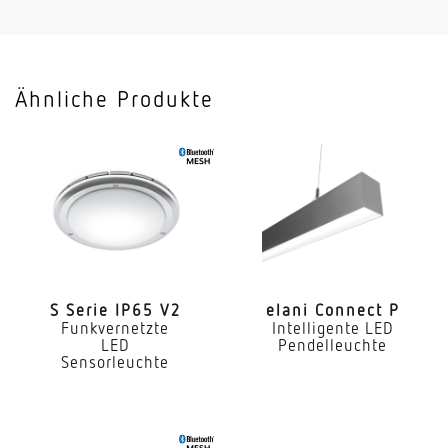
120 lm/W
Montagehöhe
< 10 m
Ähnliche Produkte
Mit programmgeregelter Lichtsteuerung
Ja
Mit Funk-Netzwerksteuerung
Ja
Mit Bewegungsmelder
Ja
S Serie IP65 V2
elani Connect P
Funkvernetzte
Intelligente LED
Sensortechnologie
LED
Pendelleuchte
Passiv Infrarot
Sensorleuchte
Erfassungswinkel
360°