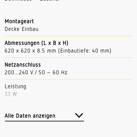
Montageart
Decke Einbau
Abmessungen (L x B x H)
620 x 620 x 8.5 mm (Einbautiefe: 40 mm)
Netzanschluss
200...240 V / 50 – 60 Hz
Leistung
33 W
Lichtstrom
3960 lm
Alle Daten anzeigen
Leuchtenlichtausbeute