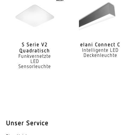
Reichweite Tangential
6 x 6 m (36 m²)
Reichweite Radial
4 x 4 m (16 m²)
S Serie V2
elani Connect C
Intelligente LED
Reichweite Präsenz
Quadratisch
Deckenleuchte
Funkvernetzte
4 x 4 m (16 m²)
LED
Sensorleuchte
Mit Lichtsensor
Ja
Mit Notlicht
Nein
Dimmung DALI
Unser Service
Ja