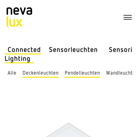
Connected
Sensor­leuchten
Sensorik
Lighting
Alle
Decken­leuchten
Pendel­leuchten
Wand­leuchte