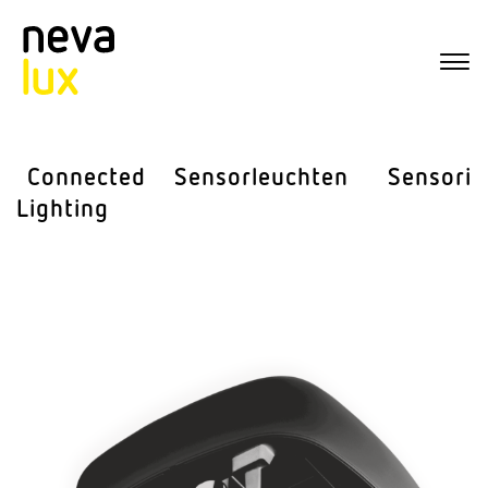
Connected
Sensor­leuchten
Sensorik
Lighting