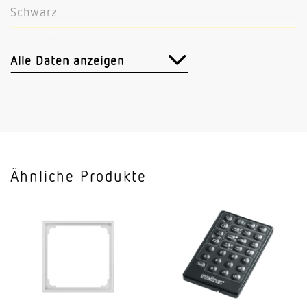
Schwarz
Farbe, RAL
9005
Alle Daten anzeigen
Herstellergarantie
5 Jahre
Ähnliche Produkte