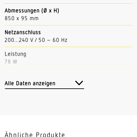
Abmessungen (Ø x H)
850 x 95 mm
Netzanschluss
200...240 V / 50 – 60 Hz
Leistung
78 W
Lichtstrom
9800 lm (Down 8430, Up 1370)
Alle Daten anzeigen
Leuchtenlichtausbeute
125 lm/W
Mit Bewegungsmelder
Nein
Ähnliche Produkte