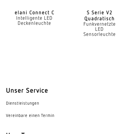
80-89
elani Connect C
S Serie V2
Intelligente LED
Art der Verdrahtung
Quadratisch
Deckenleuchte
Funkvernetzte
geeignet für Durchgangsverdrahtung
LED
Sensorleuchte
Leuchtmittel
LED
Austauschbares Betriebsgerät
Ja
Lebensdauer LED (25 °C)
Unser Service
70000 h
Schutzart
Dienst­leis­tungen
IP20
Vereinbare einen Termin
Schutzklasse
I