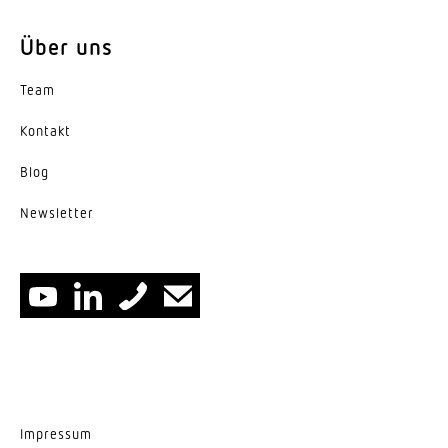
Energieeffizienzklasse
D
Über uns
Herstellergarantie
Team
5 Jahre
Kontakt
Blog
News­letter
Impressum