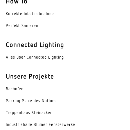
How To
Umgebungstemperatur
Korrekte Inbe­trieb­nahme
-20...45 °C
Perfekt Sanieren
Werkstoff des Gehäuses
Stahl
Connected Lighting
Farbe
Alles über Connected Lighting
weiss
Werkstoff der Abdeckung
Unsere Projekte
Acrylglas opal
Bachofen
Ausstrahlungswinkel
105°
Parking Place des Nations
Trep­penhaus Steinacker
Entblendungswert
UGR < 21
Indus­trie­halle Blumer Fensterwerke