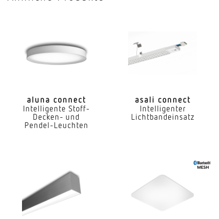
Mit Lichtsensor
Nein
Mit Notlicht
Nein
Dimmung DALI
Ja
aluna connect
asali connect
Intelligente Stoff-
Intelligenter
Direkt-/Indirektanteile separat regelbar
Decken- und
Lichtbandeinsatz
Nein
Pendel-Leuchten
Farbtemperatur
3000...5600 K
Farbabweichung LED
SDCM3
Farbwiedergabeindex CRI