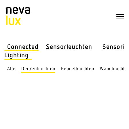
Connected
Sensor­leuchten
Sensorik
Lighting
Alle
Decken­leuchten
Pendel­leuchten
Wand­leuchte